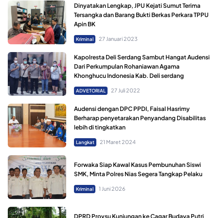
Dinyatakan Lengkap, JPU Kejati Sumut Terima
Tersangka dan Barang Bukti Berkas Perkara TPPU
Apin BK
27 Januari 2023
Kriminal
Kapolresta Deli Serdang Sambut Hangat Audensi
Dari Perkumpulan Rohaniawan Agama
Khonghucu Indonesia Kab. Deli serdang
27 Juli 2022
ADVETORIAL
Audensi dengan DPC PPDI, Faisal Hasrimy
Berharap penyetarakan Penyandang Disabilitas
lebih di tingkatkan
21 Maret 2024
Langkat
Forwaka Siap Kawal Kasus Pembunuhan Siswi
SMK, Minta Polres Nias Segera Tangkap Pelaku
1 Juni 2026
Kriminal
DPRD Provsu Kunjungan ke Cagar Budaya Putri