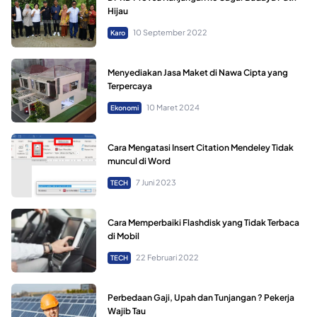
Hijau
10 September 2022
Karo
Menyediakan Jasa Maket di Nawa Cipta yang
Terpercaya
10 Maret 2024
Ekonomi
Cara Mengatasi Insert Citation Mendeley Tidak
muncul di Word
7 Juni 2023
TECH
Cara Memperbaiki Flashdisk yang Tidak Terbaca
di Mobil
22 Februari 2022
TECH
Perbedaan Gaji, Upah dan Tunjangan ? Pekerja
Wajib Tau