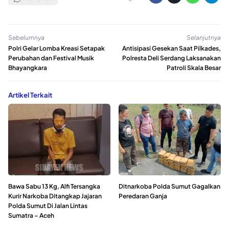
Sebelumnya
Selanjutnya
Polri Gelar Lomba Kreasi Setapak
Antisipasi Gesekan Saat Pilkades,
Perubahan dan Festival Musik
Polresta Deli Serdang Laksanakan
Bhayangkara
Patroli Skala Besar
Artikel Terkait
Bawa Sabu 13 Kg, Alfi Tersangka
Ditnarkoba Polda Sumut Gagalkan
Kurir Narkoba Ditangkap Jajaran
Peredaran Ganja
Polda Sumut Di Jalan Lintas
Sumatra – Aceh