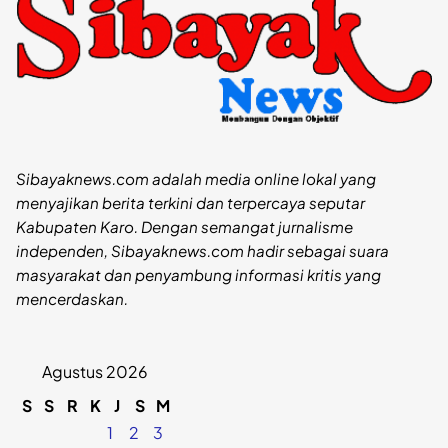
Sibayaknews.com adalah media online lokal yang
menyajikan berita terkini dan terpercaya seputar
Kabupaten Karo. Dengan semangat jurnalisme
independen, Sibayaknews.com hadir sebagai suara
masyarakat dan penyambung informasi kritis yang
mencerdaskan.
Agustus 2026
S
S
R
K
J
S
M
1
2
3