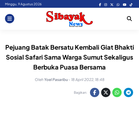
Skip
Minggu, 9 Agustus 2026
to
content
Pejuang Batak Bersatu Kembali Giat Bhakti
Sosial Safari Sama Warga Sumut Sekaligus
Berbuka Puasa Bersama
Oleh
Yoel Pasaribu
-
18 April 2022, 18:48
Bagikan: