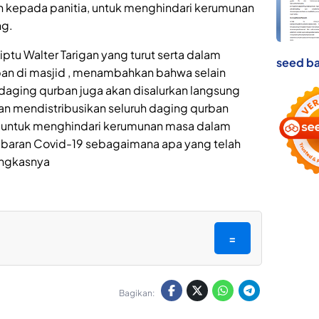
kepada panitia, untuk menghindari kerumunan
ng.
tu Walter Tarigan yang turut serta dalam
seed ba
n di masjid , menambahkan bahwa selain
daging qurban juga akan disalurkan langsung
kan mendistribusikan seluruh daging qurban
, untuk menghindari kerumunan masa dalam
baran Covid-19 sebagaimana apa yang telah
ungkasnya
=
Bagikan: