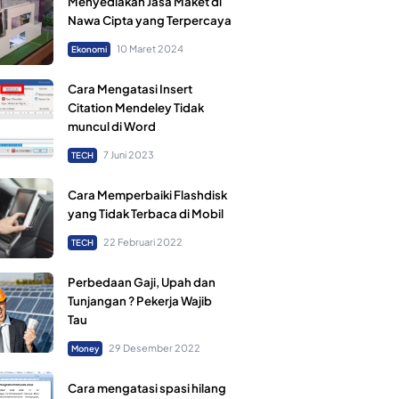
Menyediakan Jasa Maket di
Nawa Cipta yang Terpercaya
10 Maret 2024
Ekonomi
Cara Mengatasi Insert
Citation Mendeley Tidak
muncul di Word
7 Juni 2023
TECH
Cara Memperbaiki Flashdisk
yang Tidak Terbaca di Mobil
22 Februari 2022
TECH
Perbedaan Gaji, Upah dan
Tunjangan ? Pekerja Wajib
Tau
29 Desember 2022
Money
Cara mengatasi spasi hilang