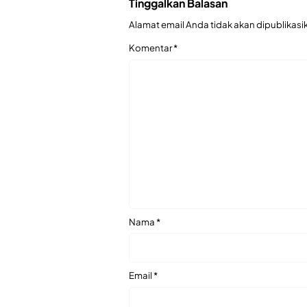
Tinggalkan Balasan
Alamat email Anda tidak akan dipublikasi
Komentar
*
Nama
*
Email
*