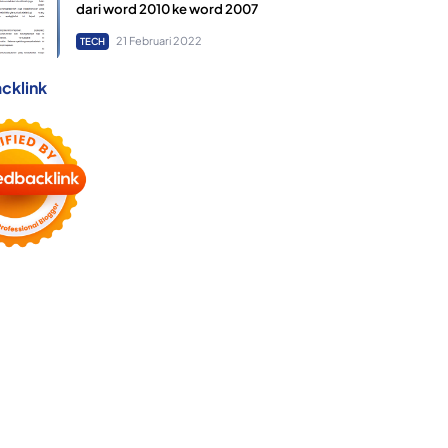
dari word 2010 ke word 2007
21 Februari 2022
TECH
cklink