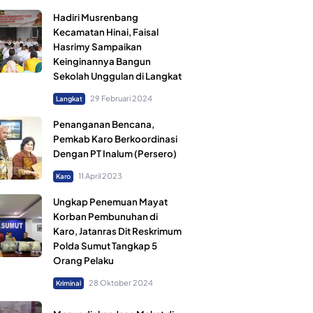
Hadiri Musrenbang
Kecamatan Hinai, Faisal
Hasrimy Sampaikan
Keinginannya Bangun
Sekolah Unggulan di Langkat
29 Februari 2024
Langkat
Penanganan Bencana,
Pemkab Karo Berkoordinasi
Dengan PT Inalum (Persero)
11 April 2023
Karo
Ungkap Penemuan Mayat
Korban Pembunuhan di
Karo, Jatanras Dit Reskrimum
Polda Sumut Tangkap 5
Orang Pelaku
28 Oktober 2024
Kriminal