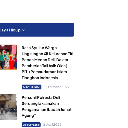
Gaya Hidup
Rasa Syukur Warga
Lingkungan XII Kelurahan Titi
Papan Medan Deli, Dalam
Pemberian Tali Asih Oleh(
PITI) Persaudaraan Islam
Tionghoa Indonesia
22 Oktober 2022
ADVETORIAL
Personil Polresta Deli
Serdang laksanakan
Pengamanan Ibadah Jumat
Agung”
16 April 2022
Deli Serdang