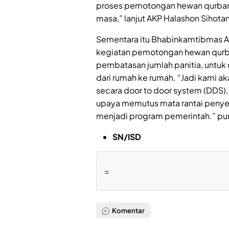
proses pemotongan hewan qurban 
masa,” lanjut AKP Halashon Sihota
Sementara itu Bhabinkamtibmas Aip
kegiatan pemotongan hewan qurba
pembatasan jumlah panitia, untuk 
dari rumah ke rumah. “Jadi kami a
secara door to door system (DDS)
upaya memutus mata rantai penye
menjadi program pemerintah.” p
SN/ISD
=
Komentar