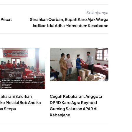
Selanjutnya
 Pecat
Serahkan Qurban, Bupati Karo Ajak Warga
Jadikan Idul Adha Momentum Kesabaran
aharani Salurkan
Cegah Kebakaran, Anggota
o Melalui Bob Andika
DPRD Karo Agra Reynold
a Sitepu
Gurning Salurkan APAR di
Kabanjahe