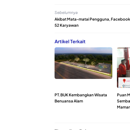
Sebelumnya
Akibat Mata-matai Pengguna, Facebook
52 Karyawan
Artikel Terkait
PT.BUK Kembangkan Wisata
Puan M
Benuansa Alam
Sembak
Maman