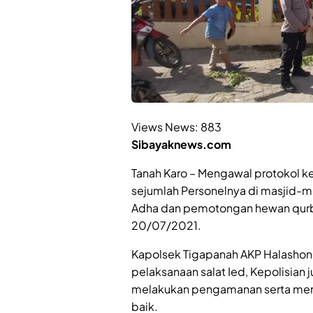
Views News:
883
Sibayaknews.com
Tanah Karo – Mengawal protokol 
sejumlah Personelnya di masjid-mas
Adha dan pemotongan hewan qurba
20/07/2021.
Kapolsek Tigapanah AKP Halashon
pelaksanaan salat Ied, Kepolisian j
melakukan pengamanan serta mem
baik.