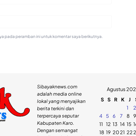
ya pada peramban ini untuk komentar saya berikutnya.
Sibayaknews.com
Agustus 20
adalah media online
S
S
R
K
J
lokal yang menyajikan
1
berita terkini dan
terpercaya seputar
4
5
6
7
8
Kabupaten Karo.
11
12
13
14
15
1
Dengan semangat
18
19
20
21
22