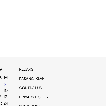
REDAKSI
26
S
M
PASANG IKLAN
2
3
CONTACT US
9
10
6
17
PRIVACY POLICY
23
24