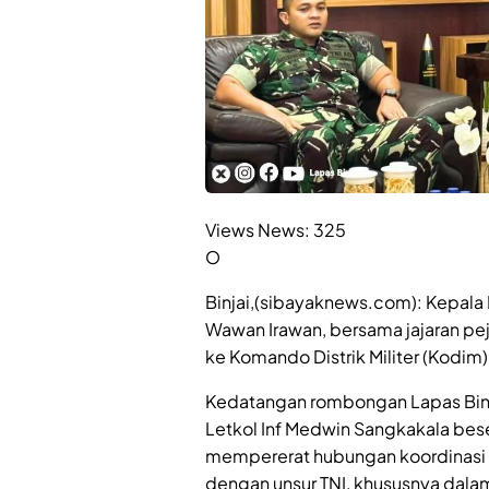
Views News:
325
O
Binjai,(sibayaknews.com): Kepala 
Wawan Irawan, bersama jajaran pej
ke Komando Distrik Militer (Kodi
Kedatangan rombongan Lapas Binj
Letkol Inf Medwin Sangkakala beser
mempererat hubungan koordinasi 
dengan unsur TNI, khususnya dal