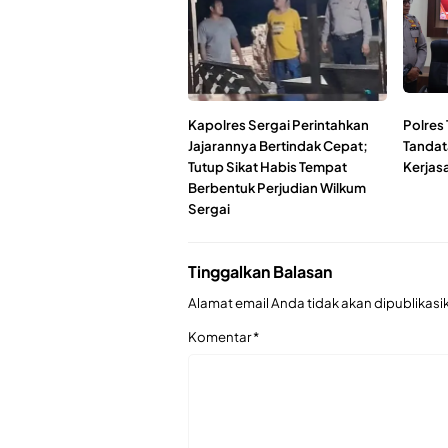
Kapolres Sergai Perintahkan
Polres
Jajarannya Bertindak Cepat;
Tandat
Tutup Sikat Habis Tempat
Kerjas
Berbentuk Perjudian Wilkum
Sergai
Tinggalkan Balasan
Alamat email Anda tidak akan dipublikasi
Komentar
*