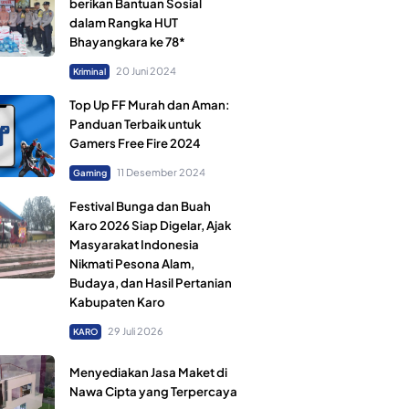
berikan Bantuan Sosial
dalam Rangka HUT
Bhayangkara ke 78*
20 Juni 2024
Kriminal
Top Up FF Murah dan Aman:
Panduan Terbaik untuk
Gamers Free Fire 2024
11 Desember 2024
Gaming
Festival Bunga dan Buah
Karo 2026 Siap Digelar, Ajak
Masyarakat Indonesia
Nikmati Pesona Alam,
Budaya, dan Hasil Pertanian
Kabupaten Karo
29 Juli 2026
KARO
Menyediakan Jasa Maket di
Nawa Cipta yang Terpercaya