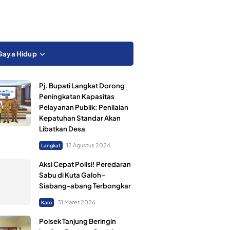
Gaya Hidup
Pj. Bupati Langkat Dorong
Peningkatan Kapasitas
Pelayanan Publik: Penilaian
Kepatuhan Standar Akan
Libatkan Desa
12 Agustus 2024
Langkat
Aksi Cepat Polisi! Peredaran
Sabu di Kuta Galoh–
Siabang-abang Terbongkar
31 Maret 2026
Karo
Polsek Tanjung Beringin