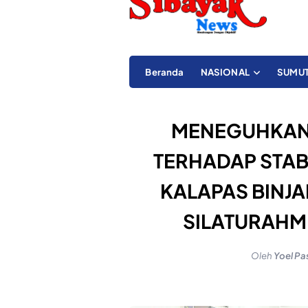
Beranda
NASIONAL
SUMU
MENEGUHKAN
TERHADAP STABI
KALAPAS BINJ
SILATURAHMI
Oleh
Yoel Pa