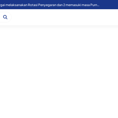
49 Personil Polres Sergai melaksanakan Rotasi Penyegaran dan 2 memasuki masa Purnawirawan