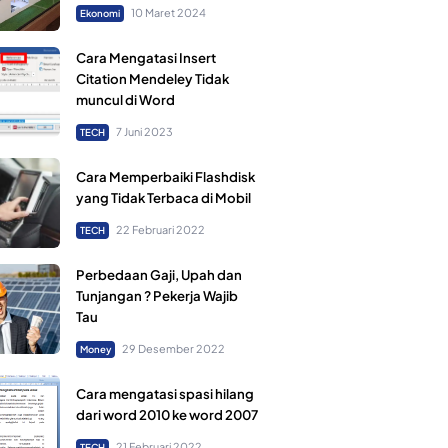
10 Maret 2024
Ekonomi
Cara Mengatasi Insert
Citation Mendeley Tidak
muncul di Word
7 Juni 2023
TECH
Cara Memperbaiki Flashdisk
yang Tidak Terbaca di Mobil
22 Februari 2022
TECH
Perbedaan Gaji, Upah dan
Tunjangan ? Pekerja Wajib
Tau
29 Desember 2022
Money
Cara mengatasi spasi hilang
dari word 2010 ke word 2007
21 Februari 2022
TECH