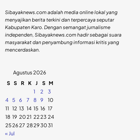
Sibayaknews.com adalah media online lokal yang
menyajikan berita terkini dan terpercaya seputar
Kabupaten Karo. Dengan semangat jurnalisme
independen, Sibayaknews.com hadir sebagai suara
masyarakat dan penyambung informasi kritis yang
mencerdaskan.
Agustus 2026
S
S
R
K
J
S
M
1
2
3
4
5
6
7
8
9
10
11
12
13
14
15
16
17
18
19
20
21
22
23
24
25
26
27
28
29
30
31
« Jul