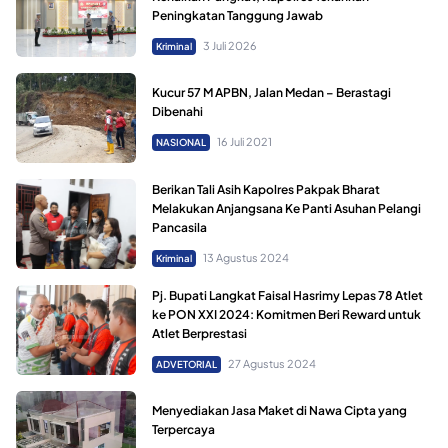
Peningkatan Tanggung Jawab
3 Juli 2026
Kriminal
Kucur 57 M APBN, Jalan Medan – Berastagi
Dibenahi
16 Juli 2021
NASIONAL
Berikan Tali Asih Kapolres Pakpak Bharat
Melakukan Anjangsana Ke Panti Asuhan Pelangi
Pancasila
13 Agustus 2024
Kriminal
Pj. Bupati Langkat Faisal Hasrimy Lepas 78 Atlet
ke PON XXI 2024: Komitmen Beri Reward untuk
Atlet Berprestasi
27 Agustus 2024
ADVETORIAL
Menyediakan Jasa Maket di Nawa Cipta yang
Terpercaya