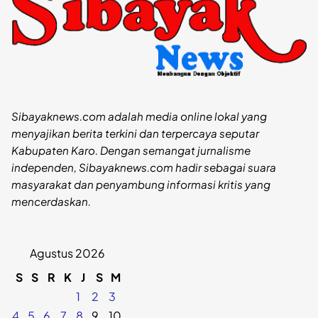
Sibayaknews.com adalah media online lokal yang
menyajikan berita terkini dan terpercaya seputar
Kabupaten Karo. Dengan semangat jurnalisme
independen, Sibayaknews.com hadir sebagai suara
masyarakat dan penyambung informasi kritis yang
mencerdaskan.
Agustus 2026
S
S
R
K
J
S
M
1
2
3
4
5
6
7
8
9
10