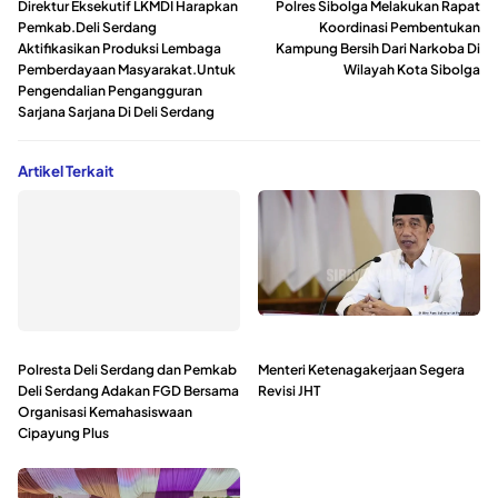
Direktur Eksekutif LKMDI Harapkan
Polres Sibolga Melakukan Rapat
Pemkab.Deli Serdang
Koordinasi Pembentukan
Aktifikasikan Produksi Lembaga
Kampung Bersih Dari Narkoba Di
Pemberdayaan Masyarakat.Untuk
Wilayah Kota Sibolga
Pengendalian Pengangguran
Sarjana Sarjana Di Deli Serdang
Artikel Terkait
Polresta Deli Serdang dan Pemkab
Menteri Ketenagakerjaan Segera
Deli Serdang Adakan FGD Bersama
Revisi JHT
Organisasi Kemahasiswaan
Cipayung Plus