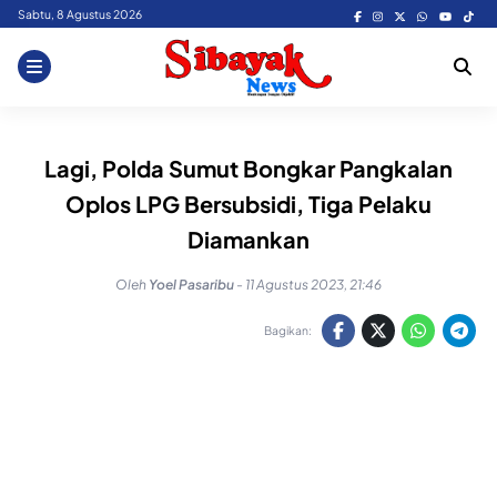
Skip
Sabtu, 8 Agustus 2026
to
content
Lagi, Polda Sumut Bongkar Pangkalan
Oplos LPG Bersubsidi, Tiga Pelaku
Diamankan
Oleh
Yoel Pasaribu
-
11 Agustus 2023, 21:46
Bagikan: