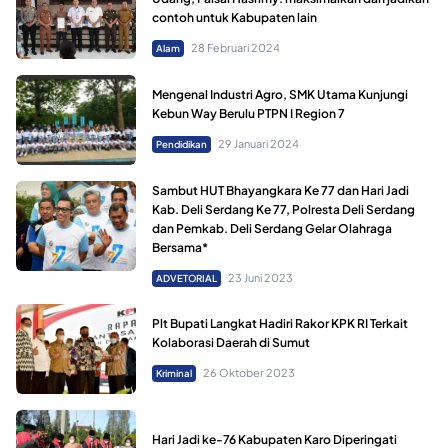
contoh untuk Kabupaten lain
28 Februari 2024
Alam
Mengenal Industri Agro, SMK Utama Kunjungi
Kebun Way Berulu PTPN I Region 7
29 Januari 2024
Pendidikan
Sambut HUT Bhayangkara Ke 77 dan Hari Jadi
Kab. Deli Serdang Ke 77, Polresta Deli Serdang
dan Pemkab. Deli Serdang Gelar Olahraga
Bersama*
23 Juni 2023
ADVETORIAL
Plt Bupati Langkat Hadiri Rakor KPK RI Terkait
Kolaborasi Daerah di Sumut
26 Oktober 2023
Kriminal
Hari Jadi ke-76 Kabupaten Karo Diperingati