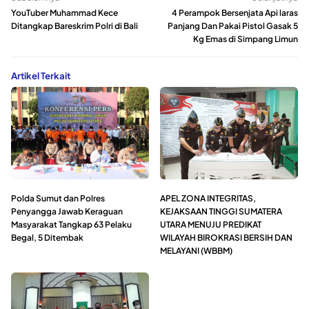
YouTuber Muhammad Kece
4 Perampok Bersenjata Api laras
Ditangkap Bareskrim Polri di Bali
Panjang Dan Pakai Pistol Gasak 5
Kg Emas di Simpang Limun
Artikel Terkait
Polda Sumut dan Polres
APEL ZONA INTEGRITAS,
Penyangga Jawab Keraguan
KEJAKSAAN TINGGI SUMATERA
Masyarakat Tangkap 63 Pelaku
UTARA MENUJU PREDIKAT
Begal, 5 Ditembak
WILAYAH BIROKRASI BERSIH DAN
MELAYANI (WBBM)