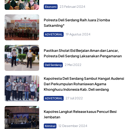
23 Februari 2024
Ekonomi
Polresta Deli Serdang Raih Juara 2 lomba
Satkamling*
19 Agustus 2024
ADVETORIAL
Pastikan Sholat Eid Berjalan Aman dan Lancar,
Polresta Deli Serdang Laksanakan Pengamanan
2 Mei 2022
Deli Serdang
Kapolresta Deli Serdang Sambut Hangat Audensi
Dari Perkumpulan Rohaniawan Agama
Khonghucu Indonesia Kab. Deli serdang
27 Juli 2022
ADVETORIAL
Kapolres Langkat Release kasus Pencuri Besi
Jembatan
12 Desember 2024
Kriminal