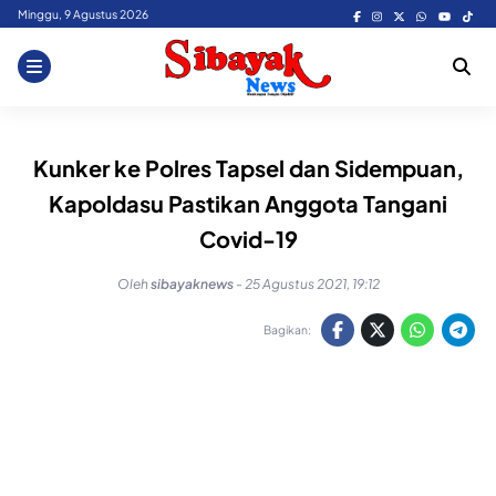
Skip
Minggu, 9 Agustus 2026
to
content
Kunker ke Polres Tapsel dan Sidempuan,
Kapoldasu Pastikan Anggota Tangani
Covid-19
Oleh
sibayaknews
-
25 Agustus 2021, 19:12
Bagikan: