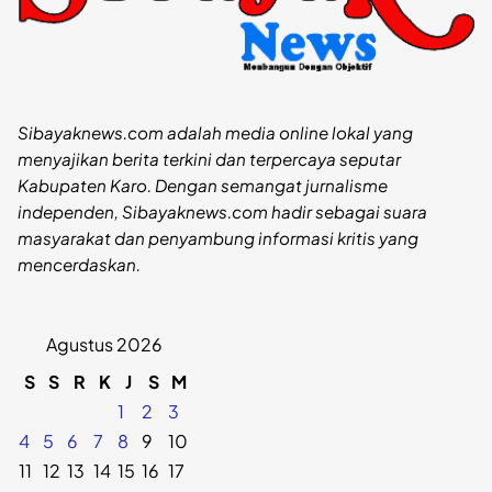
Sibayaknews.com adalah media online lokal yang
menyajikan berita terkini dan terpercaya seputar
Kabupaten Karo. Dengan semangat jurnalisme
independen, Sibayaknews.com hadir sebagai suara
masyarakat dan penyambung informasi kritis yang
mencerdaskan.
Agustus 2026
S
S
R
K
J
S
M
1
2
3
4
5
6
7
8
9
10
11
12
13
14
15
16
17