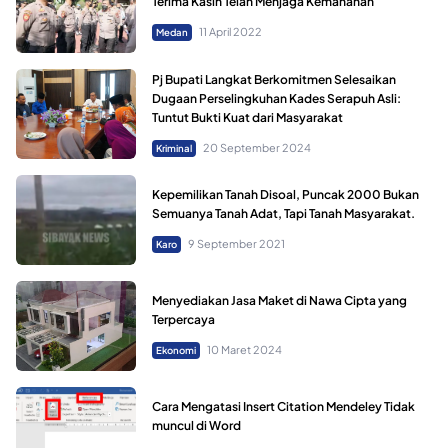
Terima Kasih Telah Menjaga Kemananan
11 April 2022
Medan
Pj Bupati Langkat Berkomitmen Selesaikan
Dugaan Perselingkuhan Kades Serapuh Asli:
Tuntut Bukti Kuat dari Masyarakat
20 September 2024
Kriminal
Kepemilikan Tanah Disoal, Puncak 2000 Bukan
Semuanya Tanah Adat, Tapi Tanah Masyarakat.
9 September 2021
Karo
Menyediakan Jasa Maket di Nawa Cipta yang
Terpercaya
10 Maret 2024
Ekonomi
Cara Mengatasi Insert Citation Mendeley Tidak
muncul di Word