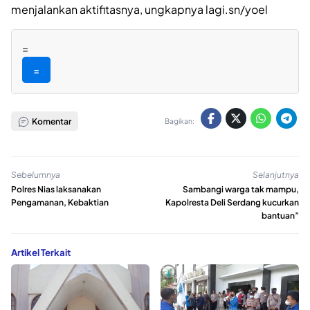
menjalankan aktifitasnya, ungkapnya lagi.sn/yoel
=
=
Komentar
Bagikan:
Sebelumnya
Selanjutnya
Polres Nias laksanakan
Sambangi warga tak mampu,
Pengamanan, Kebaktian
Kapolresta Deli Serdang kucurkan
bantuan”
Artikel Terkait