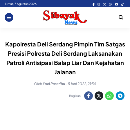
Skip
Jumat, 7 Agustus 2026
to
content
Kapolresta Deli Serdang Pimpin Tim Satgas
Presisi Polresta Deli Serdang Laksanakan
Patroli Antisipasi Balap Liar Dan Kejahatan
Jalanan
Oleh
Yoel Pasaribu
-
5 Juni 2022, 21:54
Bagikan: