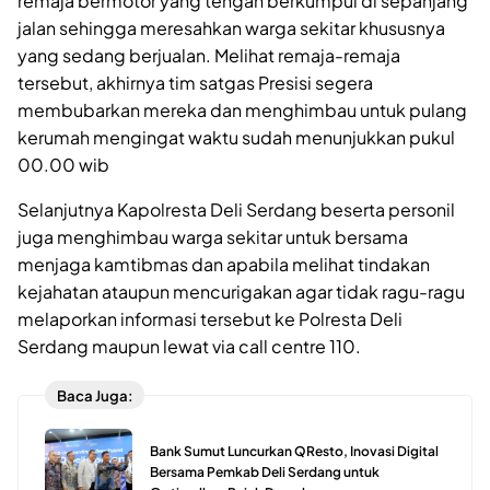
remaja bermotor yang tengah berkumpul di sepanjang
jalan sehingga meresahkan warga sekitar khususnya
yang sedang berjualan. Melihat remaja-remaja
tersebut, akhirnya tim satgas Presisi segera
membubarkan mereka dan menghimbau untuk pulang
kerumah mengingat waktu sudah menunjukkan pukul
00.00 wib
Selanjutnya Kapolresta Deli Serdang beserta personil
juga menghimbau warga sekitar untuk bersama
menjaga kamtibmas dan apabila melihat tindakan
kejahatan ataupun mencurigakan agar tidak ragu-ragu
melaporkan informasi tersebut ke Polresta Deli
Serdang maupun lewat via call centre 110.
Baca Juga:
Bank Sumut Luncurkan QResto, Inovasi Digital
Bersama Pemkab Deli Serdang untuk