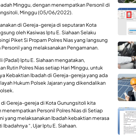
badah Minggu, dengan menempatkan Personil di
ungsitoli, Minggu (05/06/2022).
nakan di Gereja-gereja di seputaran Kota
ngsung oleh Kasiwas Iptu E. Siahaan Selaku
ingi Piket Si Propam Polres Nias yang langsung
 Personil yang melaksanakan Pengamanan.
i (Padal) Iptu E. Siahaan mengatakan,
 Rutin Polres Nias setiap Hari Minggu, untuk
a Kebaktian Ibadah di Gereja-gereja yang ada
Wilayah Hukum Polsek Jajaran yang dikendalikan
olsek.
i Gereja-gereja di Kota Gunungsitoli kita
n menempatkan Personil Polres Nias di Setiap
iani yang melaksanakan Ibadah kebaktian merasa
badahnya “, Ujar Iptu E. Siahaan.