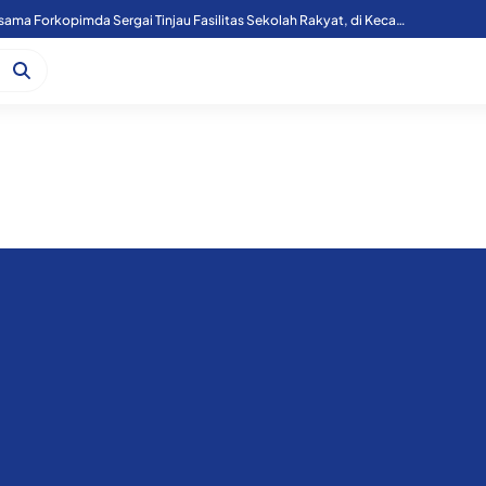
Kapoolres Sergai Bersama Forkopimda Sergai Tinjau Fasilitas Sekolah Rakyat, di Kecamatan Firdaus.