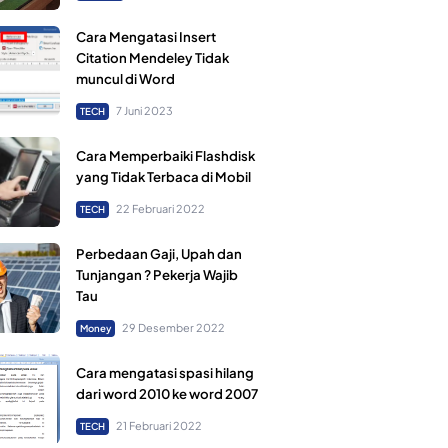
Cara Mengatasi Insert
Citation Mendeley Tidak
muncul di Word
7 Juni 2023
TECH
Cara Memperbaiki Flashdisk
yang Tidak Terbaca di Mobil
22 Februari 2022
TECH
Perbedaan Gaji, Upah dan
Tunjangan ? Pekerja Wajib
Tau
29 Desember 2022
Money
Cara mengatasi spasi hilang
dari word 2010 ke word 2007
21 Februari 2022
TECH