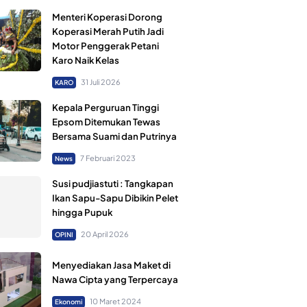
Menteri Koperasi Dorong
Koperasi Merah Putih Jadi
Motor Penggerak Petani
Karo Naik Kelas
31 Juli 2026
KARO
Kepala Perguruan Tinggi
Epsom Ditemukan Tewas
Bersama Suami dan Putrinya
7 Februari 2023
News
Susi pudjiastuti : Tangkapan
Ikan Sapu-Sapu Dibikin Pelet
hingga Pupuk
20 April 2026
OPINI
Menyediakan Jasa Maket di
Nawa Cipta yang Terpercaya
10 Maret 2024
Ekonomi