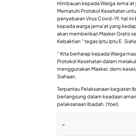
Himbauan kepada Warga Jema’at y
Mematuhi Protokol Kesehatan unt
penyebaran Virus Covid-19, hal in
kepada warga jema’at yang kedap
akan memberikan Masker Gratis s
Kebaktian “ tegas Iptu Iptu E. Siah
“ Kita berharap kepada Warga mas
Protokol Kesehatan dalam melakuk
menggunakan Masker, demi keselam
Siahaan.
Terpantau Pelaksanaan kegiatan Iba
berlangsung dalam keadaan aman d
pelaksanaan Ibadah. (Yoel)
=