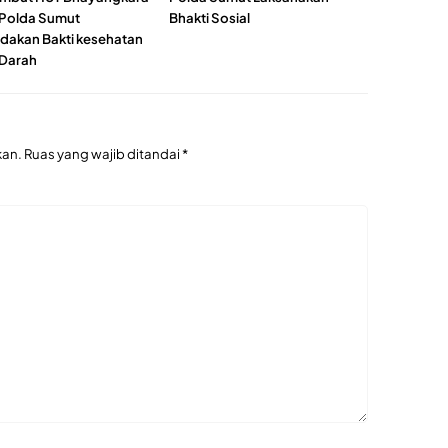
6 Polda Sumut
Bhakti Sosial
akan Bakti kesehatan
Darah
kan.
Ruas yang wajib ditandai
*