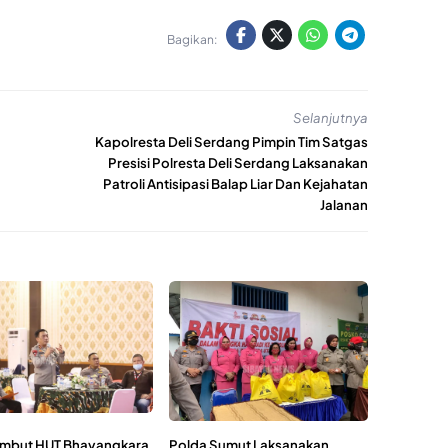
Bagikan:
Selanjutnya
Kapolresta Deli Serdang Pimpin Tim Satgas
Presisi Polresta Deli Serdang Laksanakan
Patroli Antisipasi Balap Liar Dan Kejahatan
Jalanan
mbut HUT Bhayangkara
Polda Sumut Laksanakan