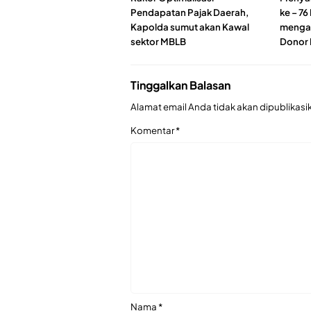
Pendapatan Pajak Daerah,
ke – 7
Kapolda sumut akan Kawal
mengad
sektor MBLB
Donor 
Tinggalkan Balasan
Alamat email Anda tidak akan dipublikasi
Komentar
*
Nama
*