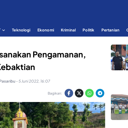
T
Teknologi
Ekonomi
Kriminal
Politik
Pertanian
aksanakan Pengamanan,
Kebaktian
Pasaribu
-
5 Juni 2022, 16:07
Bagikan: