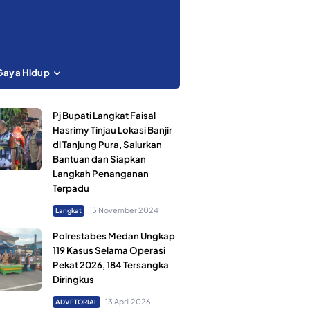
Gaya Hidup
Pj Bupati Langkat Faisal
Hasrimy Tinjau Lokasi Banjir
di Tanjung Pura, Salurkan
Bantuan dan Siapkan
Langkah Penanganan
Terpadu
15 November 2024
Langkat
Polrestabes Medan Ungkap
119 Kasus Selama Operasi
Pekat 2026, 184 Tersangka
Diringkus
13 April 2026
ADVETORIAL