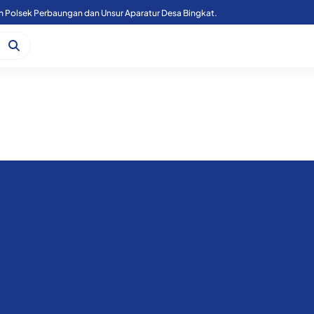
n Polsek Perbaungan dan Unsur Aparatur Desa Bingkat.
Kapoolres Sergai Bersama Forkopimda Sergai Tinjau Fasilitas Sekolah Rakyat, di Kecamatan Firdaus.