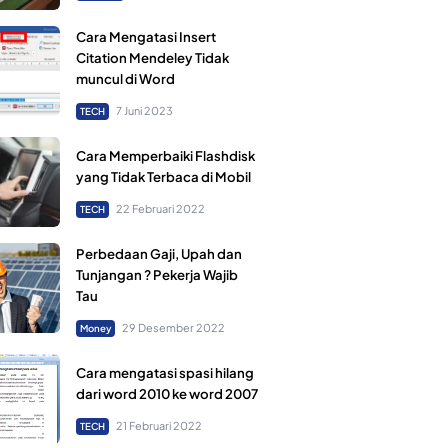
Cara Mengatasi Insert
Citation Mendeley Tidak
muncul di Word
7 Juni 2023
TECH
Cara Memperbaiki Flashdisk
yang Tidak Terbaca di Mobil
22 Februari 2022
TECH
Perbedaan Gaji, Upah dan
Tunjangan ? Pekerja Wajib
Tau
29 Desember 2022
Money
Cara mengatasi spasi hilang
dari word 2010 ke word 2007
21 Februari 2022
TECH