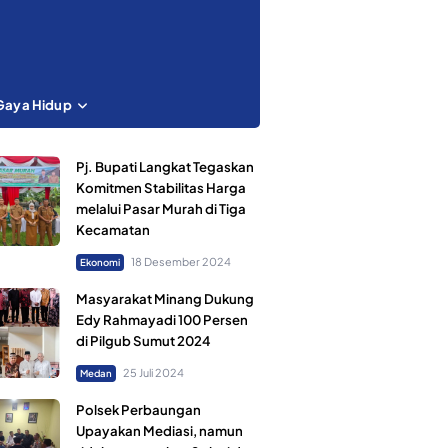
Gaya Hidup
Pj. Bupati Langkat Tegaskan
Komitmen Stabilitas Harga
melalui Pasar Murah di Tiga
Kecamatan
18 Desember 2024
Ekonomi
Masyarakat Minang Dukung
Edy Rahmayadi 100 Persen
di Pilgub Sumut 2024
25 Juli 2024
Medan
Polsek Perbaungan
Upayakan Mediasi, namun