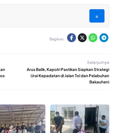
=
Bagikan:
Selanjutnya
gan
Arus Balik, Kapolri Pastikan Siapkan Strategi
Pos
Urai Kepadatan di Jalan Tol dan Pelabuhan
Bakauheni