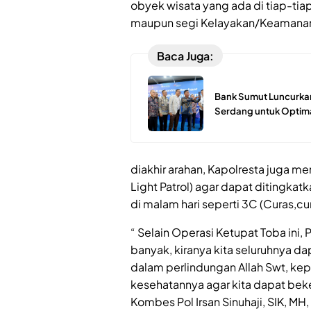
obyek wisata yang ada di tiap-tiap 
maupun segi Kelayakan/Keamanan 
Baca Juga:
Bank Sumut Luncurkan
Serdang untuk Optima
diakhir arahan, Kapolresta juga m
Light Patrol) agar dapat ditingka
di malam hari seperti 3C (Curas,cu
“ Selain Operasi Ketupat Toba ini
banyak, kiranya kita seluruhnya d
dalam perlindungan Allah Swt, kep
kesehatannya agar kita dapat beke
Kombes Pol Irsan Sinuhaji, SIK, M