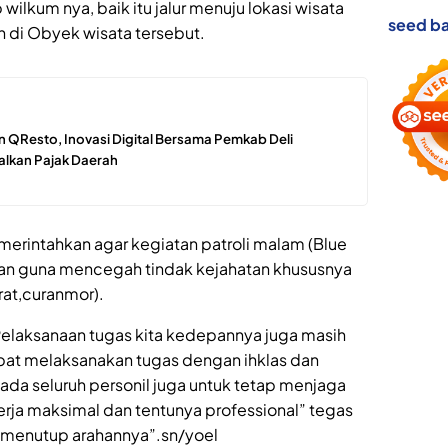
wilkum nya, baik itu jalur menuju lokasi wisata
seed ba
di Obyek wisata tersebut.
 QResto, Inovasi Digital Bersama Pemkab Deli
lkan Pajak Daerah
emerintahkan agar kegiatan patroli malam (Blue
tkan guna mencegah tindak kejahatan khususnya
rat,curanmor).
, Pelaksanaan tugas kita kedepannya juga masih
apat melaksanakan tugas dengan ihklas dan
ada seluruh personil juga untuk tetap menjaga
rja maksimal dan tentunya professional” tegas
H, menutup arahannya”.sn/yoel