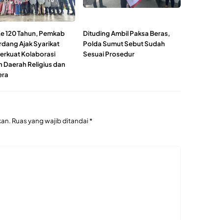
Ke 120 Tahun, Pemkab
Dituding Ambil Paksa Beras,
rdang Ajak Syarikat
Polda Sumut Sebut Sudah
Perkuat Kolaborasi
Sesuai Prosedur
 Daerah Religius dan
era
kan.
Ruas yang wajib ditandai
*