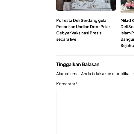
Polresta Deli Serdang gelar
Milad 
Penarikan Undian Door Prize
Deli Se
Gebyar Vaksinasi Presisi
Islam 
secara live
Bangun
Sejaht
Tinggalkan Balasan
Alamat email Anda tidak akan dipublikasi
Komentar
*