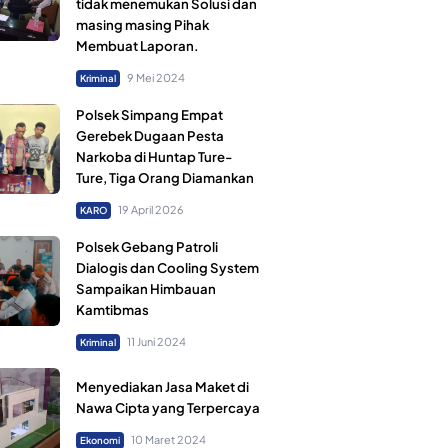
tidak menemukan Solusi dan
masing masing Pihak
Membuat Laporan.
9 Mei 2024
Kriminal
Polsek Simpang Empat
Gerebek Dugaan Pesta
Narkoba di Huntap Ture-
Ture, Tiga Orang Diamankan
19 April 2026
KARO
Polsek Gebang Patroli
Dialogis dan Cooling System
Sampaikan Himbauan
Kamtibmas
11 Juni 2024
Kriminal
Menyediakan Jasa Maket di
Nawa Cipta yang Terpercaya
10 Maret 2024
Ekonomi