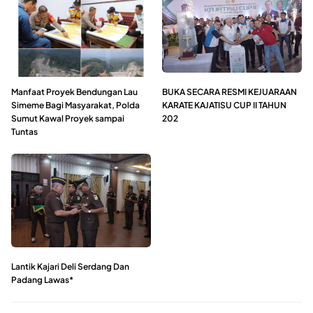
Manfaat Proyek Bendungan Lau
BUKA SECARA RESMI KEJUARAAN
Simeme Bagi Masyarakat, Polda
KARATE KAJATISU CUP II TAHUN
Sumut Kawal Proyek sampai
202
Tuntas
Lantik Kajari Deli Serdang Dan
Padang Lawas*