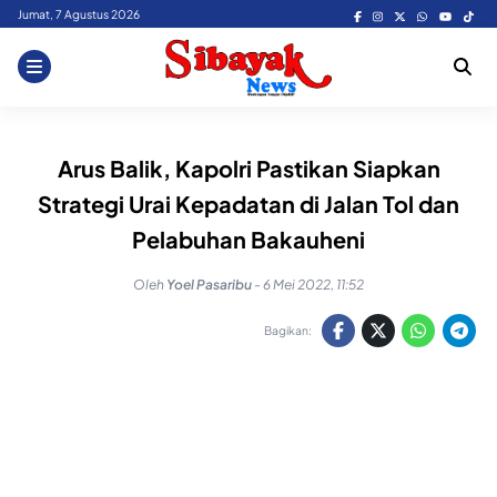
Skip
Jumat, 7 Agustus 2026
to
content
Arus Balik, Kapolri Pastikan Siapkan
Strategi Urai Kepadatan di Jalan Tol dan
Pelabuhan Bakauheni
Oleh
Yoel Pasaribu
-
6 Mei 2022, 11:52
Bagikan: