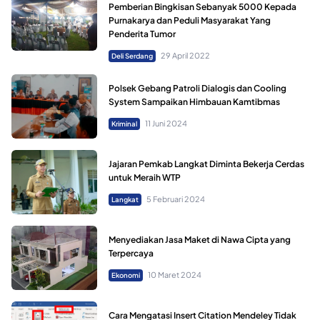
Pemberian Bingkisan Sebanyak 5000 Kepada
Purnakarya dan Peduli Masyarakat Yang
Penderita Tumor
29 April 2022
Deli Serdang
Polsek Gebang Patroli Dialogis dan Cooling
System Sampaikan Himbauan Kamtibmas
11 Juni 2024
Kriminal
Jajaran Pemkab Langkat Diminta Bekerja Cerdas
untuk Meraih WTP
5 Februari 2024
Langkat
Menyediakan Jasa Maket di Nawa Cipta yang
Terpercaya
10 Maret 2024
Ekonomi
Cara Mengatasi Insert Citation Mendeley Tidak