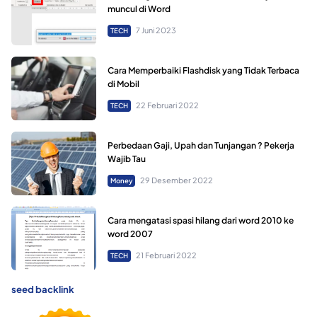
muncul di Word
7 Juni 2023
TECH
Cara Memperbaiki Flashdisk yang Tidak Terbaca
di Mobil
22 Februari 2022
TECH
Perbedaan Gaji, Upah dan Tunjangan ? Pekerja
Wajib Tau
29 Desember 2022
Money
Cara mengatasi spasi hilang dari word 2010 ke
word 2007
21 Februari 2022
TECH
seed backlink