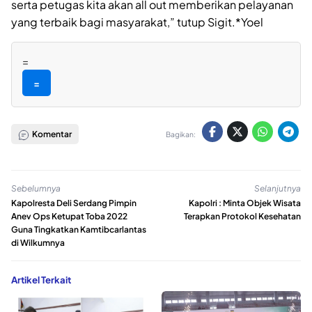
serta petugas kita akan all out memberikan pelayanan
yang terbaik bagi masyarakat,” tutup Sigit.*Yoel
=
=
Komentar
Bagikan:
Sebelumnya
Selanjutnya
Kapolresta Deli Serdang Pimpin
Kapolri : Minta Objek Wisata
Anev Ops Ketupat Toba 2022
Terapkan Protokol Kesehatan
Guna Tingkatkan Kamtibcarlantas
di Wilkumnya
Artikel Terkait