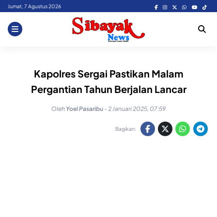
Skip
Jumat, 7 Agustus 2026
to
content
Kapolres Sergai Pastikan Malam
Pergantian Tahun Berjalan Lancar
Oleh
Yoel Pasaribu
-
2 Januari 2025, 07:59
Bagikan: