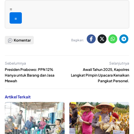
=
=
Komentar
Bagikan:
Sebelumnya
Selanjutnya
Presiden Prabowo: PPN 12%
Awali Tahun 2025, Kapolres
Hanya untuk Barang dan Jasa
Langkat Pimpin Upacara Kenaikan
Mewah
Pangkat Personel.
Artikel Terkait