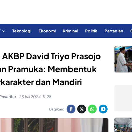
T
Teknologi
Ekonomi
Kriminal
Politik
Pertanian
 AKBP David Triyo Prasojo
an Pramuka: Membentuk
karakter dan Mandiri
 Pasaribu
-
28 Juli 2024, 11:28
Bagikan: