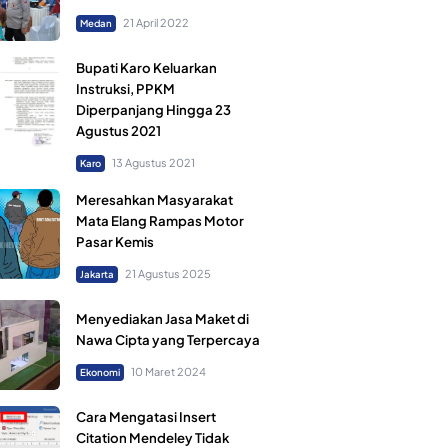
21 April 2022
Medan
Bupati Karo Keluarkan
Instruksi, PPKM
Diperpanjang Hingga 23
Agustus 2021
13 Agustus 2021
Karo
Meresahkan Masyarakat
Mata Elang Rampas Motor
Pasar Kemis
21 Agustus 2025
Jakarta
Menyediakan Jasa Maket di
Nawa Cipta yang Terpercaya
10 Maret 2024
Ekonomi
Cara Mengatasi Insert
Citation Mendeley Tidak