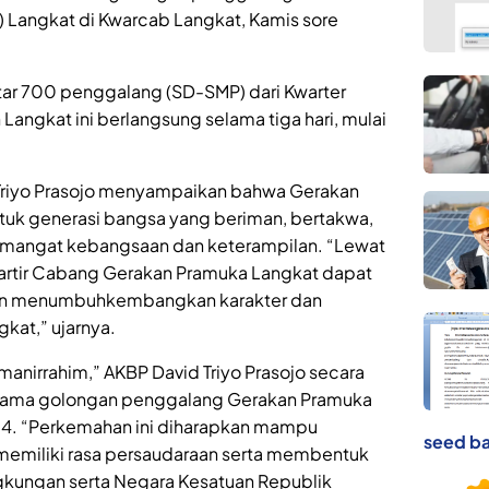
 Langkat di Kwarcab Langkat, Kamis sore
itar 700 penggalang (SD-SMP) dari Kwarter
ngkat ini berlangsung selama tiga hari, mulai
Triyo Prasojo menyampaikan bahwa Gerakan
uk generasi bangsa yang beriman, bertakwa,
emangat kebangsaan dan keterampilan. “Lewat
artir Cabang Gerakan Pramuka Langkat dapat
an menumbuhkembangkan karakter dan
kat,” ujarnya.
anirrahim,” AKBP David Triyo Prasojo secara
ama golongan penggalang Gerakan Pramuka
24. “Perkemahan ini diharapkan mampu
seed ba
emiliki rasa persaudaraan serta membentuk
ngkungan serta Negara Kesatuan Republik