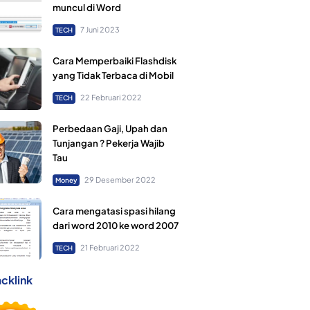
muncul di Word
7 Juni 2023
TECH
Cara Memperbaiki Flashdisk
yang Tidak Terbaca di Mobil
22 Februari 2022
TECH
Perbedaan Gaji, Upah dan
Tunjangan ? Pekerja Wajib
Tau
29 Desember 2022
Money
Cara mengatasi spasi hilang
dari word 2010 ke word 2007
21 Februari 2022
TECH
cklink