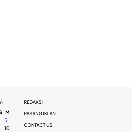
REDAKSI
26
S
M
PASANG IKLAN
2
3
CONTACT US
9
10