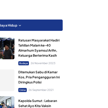
Gaya Hidup
Ratusan Masyarakat Hadiri
Tahlilan Malam ke-40
Almarhum Syamsul Arifin,
Keluarga Berterima Kasih
26 November 2023
Budaya
Ditemukan Sabu di Kamar
Kos, Pria Pengangguran Ini
Diringkus Polisi
26 September 2021
Crime
Kapolda Sumut : Lebaran
Sehat Ayo Kita Vaksin