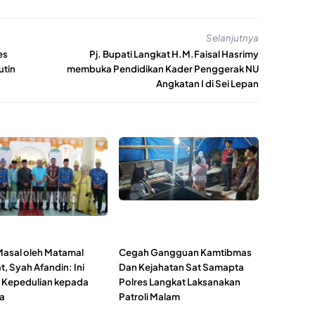
Selanjutnya
es
Pj. Bupati Langkat H.M.Faisal Hasrimy
utin
membuka Pendidikan Kader Penggerak NU
Angkatan I di Sei Lepan
Masal oleh Matamal
Cegah Gangguan Kamtibmas
, Syah Afandin: Ini
Dan Kejahatan Sat Samapta
 Kepedulian kepada
Polres Langkat Laksanakan
a
Patroli Malam