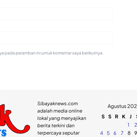
ya pada peramban ini untuk komentar saya berikutnya.
Sibayaknews.com
Agustus 20
adalah media online
S
S
R
K
J
lokal yang menyajikan
1
berita terkini dan
terpercaya seputar
4
5
6
7
8