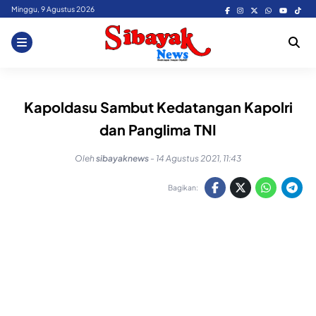
Skip
Minggu, 9 Agustus 2026
to
content
Kapoldasu Sambut Kedatangan Kapolri
dan Panglima TNI
Oleh
sibayaknews
-
14 Agustus 2021, 11:43
Bagikan: