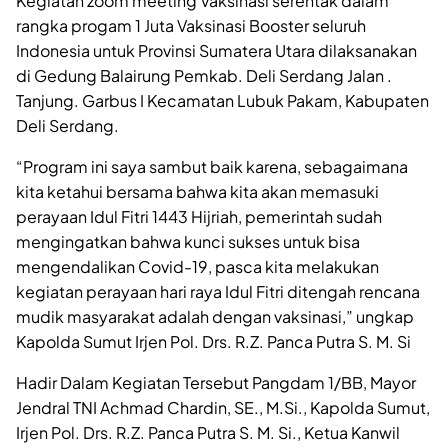
Kegiatan zoom meeting Vaksinasi serentak dalam
rangka progam 1 Juta Vaksinasi Booster seluruh
Indonesia untuk Provinsi Sumatera Utara dilaksanakan
di Gedung Balairung Pemkab. Deli Serdang Jalan .
Tanjung. Garbus I Kecamatan Lubuk Pakam, Kabupaten
Deli Serdang.
“Program ini saya sambut baik karena, sebagaimana
kita ketahui bersama bahwa kita akan memasuki
perayaan Idul Fitri 1443 Hijriah, pemerintah sudah
mengingatkan bahwa kunci sukses untuk bisa
mengendalikan Covid-19, pasca kita melakukan
kegiatan perayaan hari raya Idul Fitri ditengah rencana
mudik masyarakat adalah dengan vaksinasi,” ungkap
Kapolda Sumut Irjen Pol. Drs. R.Z. Panca Putra S. M. Si
Hadir Dalam Kegiatan Tersebut Pangdam 1/BB, Mayor
Jendral TNI Achmad Chardin, SE., M.Si., Kapolda Sumut,
Irjen Pol. Drs. R.Z. Panca Putra S. M. Si., Ketua Kanwil