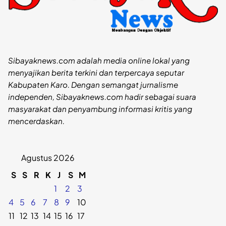
Sibayaknews.com adalah media online lokal yang
menyajikan berita terkini dan terpercaya seputar
Kabupaten Karo. Dengan semangat jurnalisme
independen, Sibayaknews.com hadir sebagai suara
masyarakat dan penyambung informasi kritis yang
mencerdaskan.
Agustus 2026
S
S
R
K
J
S
M
1
2
3
4
5
6
7
8
9
10
11
12
13
14
15
16
17