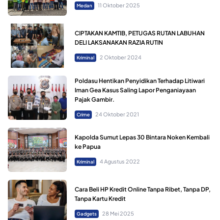
11 Oktober 2025
Medan
CIPTAKAN KAMTIB, PETUGAS RUTAN LABUHAN
DELI LAKSANAKAN RAZIA RUTIN
2 Oktober 2024
Kriminal
Poldasu Hentikan Penyidikan Terhadap Litiwari
Iman Gea Kasus Saling Lapor Penganiayaan
Pajak Gambir.
24 Oktober 2021
Crime
Kapolda Sumut Lepas 30 Bintara Noken Kembali
ke Papua
4 Agustus 2022
Kriminal
Cara Beli HP Kredit Online Tanpa Ribet, Tanpa DP,
Tanpa Kartu Kredit
28 Mei 2025
Gadgets