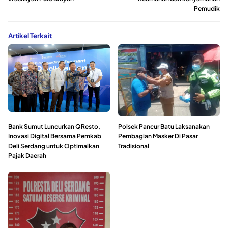
Pemudik
Artikel Terkait
Bank Sumut Luncurkan QResto,
Polsek Pancur Batu Laksanakan
Inovasi Digital Bersama Pemkab
Pembagian Masker Di Pasar
Deli Serdang untuk Optimalkan
Tradisional
Pajak Daerah