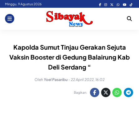
Skip
Minggu, 9 Agustus 2026
to
content
Kapolda Sumut Tinjau Gerakan Sejuta
Vaksin Booster di Gedung Balairung Kab
Deli Serdang “
Oleh
Yoel Pasaribu
-
22 April 2022, 16:02
Bagikan: