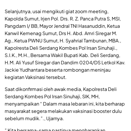
Selanjutnya, usai mengikuti giat zoom meeting,
Kapolda Sumut, Irjen Pol. Drs. R. Z. Panca Putra S, MSI,
Pangdam I/ BB, Mayor Jendral TNI Hasanuddin, Ketua
Kanwil Kemenag Sumut, Drs H. Abd. Amri Siregar M.
Ag., Ketua PWNU Sumut, H. Syahrial Tambunan, MBA.,
Kapolresta Deli Serdang Kombes Pol Irsan Sinuhaji.,
S.I.K., M.H., Bersama Wakil Bupati Kab. Deli Serdang,
H.M. Ali Yusuf Siregar dan Dandim 0204/DS Letkol Kav.
Jackie Yudhantara beserta rombongan meninjau
kegiatan Vaksinasi tersebut.
Saat dikonfirmasi oleh awak media, Kapolresta Deli
Serdang Kombes Pol Irsan Sinuhaji, SIK, MH,
menyampaikan “ Dalam masa lebaran ini, kita berharap
masyarakat segera melakukan vaksinasi booster dulu
sebelum mudik.”., Ujarnya.
” Kita bersama-sama pastinya mengharapkan