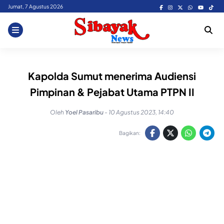
Skip
Jumat, 7 Agustus 2026
to
content
Kapolda Sumut menerima Audiensi
Pimpinan & Pejabat Utama PTPN II
Oleh
Yoel Pasaribu
-
10 Agustus 2023, 14:40
Bagikan: