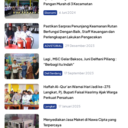
Pangan Murah di 3 Kecamatan
6 Juni 2024
Ekonomi
Pastikan Sarpras Penunjang Keamanan Rutan
Berfungsi Dengan Baik, Staff Keuangan dan
Perlengkapan Lakukan Pengecekan
29 Desember 2023
ADVETORIAL
Lagi , MSC Gelar Baksos, Juni Delfiani Piliang :
“Berbagi itu Indah”
17 September 2023
Deli Serdang
Haflah Al-Qur’an Warnai Hari Jadi ke-275
Langkat, Pj. Bupati Faisal Hasrimy Ajak Warga
Perkuat Persatuan
17 Januari 2025
Langkat
Menyediakan Jasa Maket di Nawa Cipta yang
Terpercaya