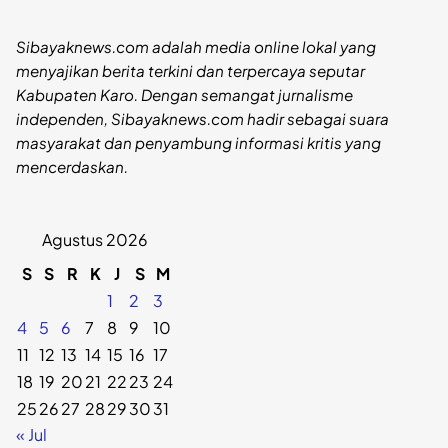
Sibayaknews.com adalah media online lokal yang
menyajikan berita terkini dan terpercaya seputar
Kabupaten Karo. Dengan semangat jurnalisme
independen, Sibayaknews.com hadir sebagai suara
masyarakat dan penyambung informasi kritis yang
mencerdaskan.
Agustus 2026
S
S
R
K
J
S
M
1
2
3
4
5
6
7
8
9
10
11
12
13
14
15
16
17
18
19
20
21
22
23
24
25
26
27
28
29
30
31
« Jul