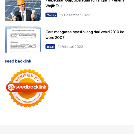
Perbedaan Gaji, Upah dan Tunjangan ? Pekerja
Wajib Tau
29 Desember 2022
Money
Cara mengatasi spasi hilang dari word 2010 ke
word 2007
21 Februari 2022
TECH
seed backlink