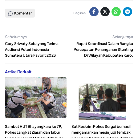
Komentar
Bagikan:
Sebelumnya
Selanjutnya
Cory Sriwaty Sebayang Terima
Rapat Koordinasi Dalam Rangka
Audiensi Puteri Indonesia
Percepatan Penanganan Stunting
Sumatera Utara Favorit 2023
Di Wilayah Kabupaten Karo.
Artikel Terkait
Sambut HUT Bhayangkara ke 79,
Sat Reskrim Polres Sergai berhasil
Polres Langkat Ziarah dan Tabur
mengamankan mesin judi tembak