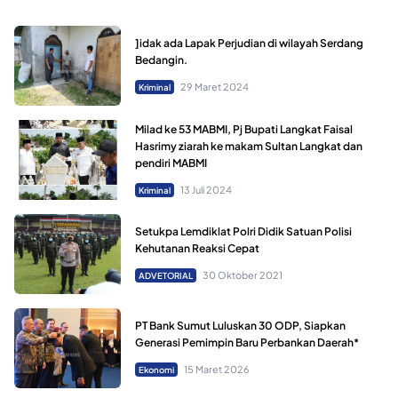
]idak ada Lapak Perjudian di wilayah Serdang
Bedangin.
29 Maret 2024
Kriminal
Milad ke 53 MABMI, Pj Bupati Langkat Faisal
Hasrimy ziarah ke makam Sultan Langkat dan
pendiri MABMI
13 Juli 2024
Kriminal
Setukpa Lemdiklat Polri Didik Satuan Polisi
Kehutanan Reaksi Cepat
30 Oktober 2021
ADVETORIAL
PT Bank Sumut Luluskan 30 ODP, Siapkan
Generasi Pemimpin Baru Perbankan Daerah*
15 Maret 2026
Ekonomi