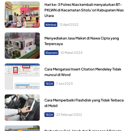
Hari ke-3 Polres Nias kembali menyalurkan BT-
PKLWN di Kecamatan Sitolu’ori Kabupaten Nias
Utara
13 April 2022
Kriminal
Menyediakan Jasa Maket di Nawa Cipta yang
Terpercaya
10 Maret 2024
Ekonomi
Cara Mengatasi Insert Citation Mendeley Tidak
muncul di Word
7 Juni 2023
TECH
Cara Memperbaiki Flashdisk yang Tidak Terbaca
di Mobil
22 Februari 2022
TECH