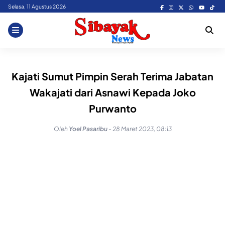
Skip
Selasa, 11 Agustus 2026
to
content
Kajati Sumut Pimpin Serah Terima Jabatan
Wakajati dari Asnawi Kepada Joko
Purwanto
Oleh
Yoel Pasaribu
-
28 Maret 2023, 08:13