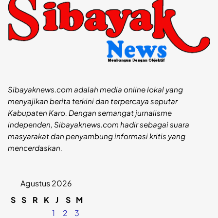
Sibayaknews.com adalah media online lokal yang
menyajikan berita terkini dan terpercaya seputar
Kabupaten Karo. Dengan semangat jurnalisme
independen, Sibayaknews.com hadir sebagai suara
masyarakat dan penyambung informasi kritis yang
mencerdaskan.
Agustus 2026
S
S
R
K
J
S
M
1
2
3