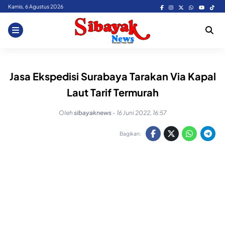
Skip
Kamis, 6 Agustus 2026
to
content
Jasa Ekspedisi Surabaya Tarakan Via Kapal
Laut Tarif Termurah
Oleh
sibayaknews
-
16 Juni 2022, 16:57
Bagikan: