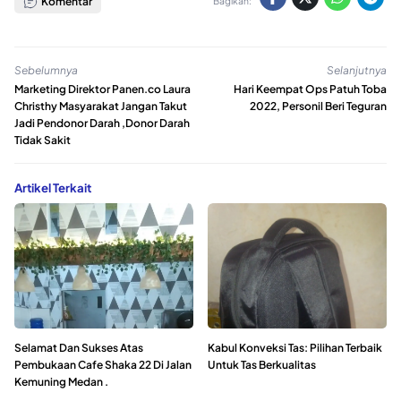
Komentar
Bagikan:
Sebelumnya
Selanjutnya
Marketing Direktor Panen.co Laura
Hari Keempat Ops Patuh Toba
Christhy Masyarakat Jangan Takut
2022, Personil Beri Teguran
Jadi Pendonor Darah ,Donor Darah
Tidak Sakit
Artikel Terkait
Selamat Dan Sukses Atas
Kabul Konveksi Tas: Pilihan Terbaik
Pembukaan Cafe Shaka 22 Di Jalan
Untuk Tas Berkualitas
Kemuning Medan .