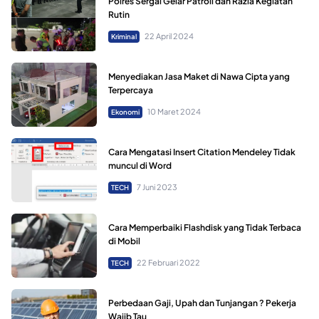
Polres Sergai Gelar Patroli dan Razia Kegiatan
Rutin
22 April 2024
Kriminal
Menyediakan Jasa Maket di Nawa Cipta yang
Terpercaya
10 Maret 2024
Ekonomi
Cara Mengatasi Insert Citation Mendeley Tidak
muncul di Word
7 Juni 2023
TECH
Cara Memperbaiki Flashdisk yang Tidak Terbaca
di Mobil
22 Februari 2022
TECH
Perbedaan Gaji, Upah dan Tunjangan ? Pekerja
Wajib Tau