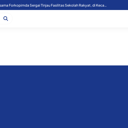
Kapoolres Sergai Bersama Forkopimda Sergai Tinjau Fasilitas Sekolah Rakyat, di Kecamatan Firdaus.