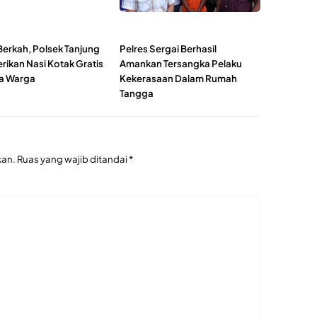
Berkah, Polsek Tanjung
Pelres Sergai Berhasil
rikan Nasi Kotak Gratis
Amankan Tersangka Pelaku
a Warga
Kekerasaan Dalam Rumah
Tangga
kan.
Ruas yang wajib ditandai
*