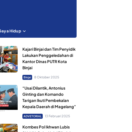
Gaya Hidup
Kajari Binjai dan Tim Penyidik
Lakukan Penggeledahan di
Kantor Dinas PUTR Kota
Binjai
8 Oktober 2025
Binjai
“Usai Dilantik, Antonius
Ginting dan Komando
Tarigan Ikuti Pembekalan
Kepala Daerah di Magelang”
13 Februari 2025
ADVETORIAL
Kombes Pol Ikhwan Lubis