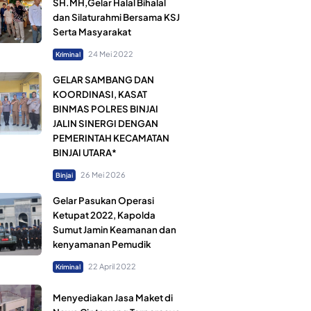
SH.MH,Gelar Halal Bihalal
dan Silaturahmi Bersama KSJ
Serta Masyarakat
24 Mei 2022
Kriminal
GELAR SAMBANG DAN
KOORDINASI, KASAT
BINMAS POLRES BINJAI
JALIN SINERGI DENGAN
PEMERINTAH KECAMATAN
BINJAI UTARA*
26 Mei 2026
Binjai
Gelar Pasukan Operasi
Ketupat 2022, Kapolda
Sumut Jamin Keamanan dan
kenyamanan Pemudik
22 April 2022
Kriminal
Menyediakan Jasa Maket di