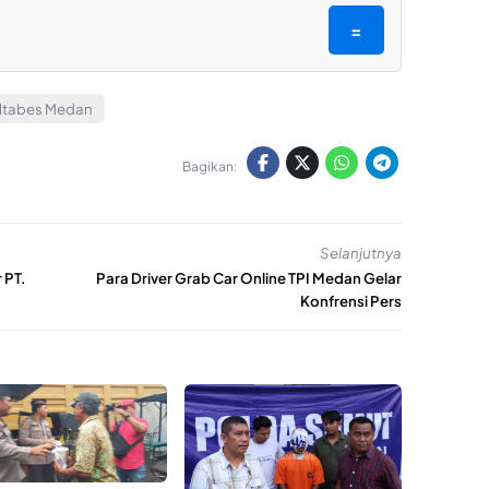
=
ltabes Medan
Bagikan:
Selanjutnya
 PT.
Para Driver Grab Car Online TPI Medan Gelar
Konfrensi Pers