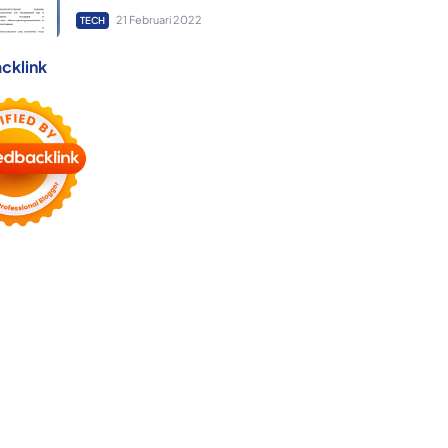
21 Februari 2022
TECH
cklink