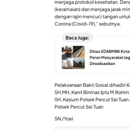
menjaga protokol kesehatan. De
(keramaian) dan menjaga jarak min
dengan rajin mencuci tangan untu
Corona (Covid-19),” sebutnya.
Baca Juga:
Dinas SDABMBK Kota M
Peran Masyarakat Jaga
Direalisasikan
Pelaksanaan Bakti Sosial dihadiri 
SH,MH, Kanit Binmas Iptu M.Rohim D
SH, Kasium Polsek Percut Sei Tua
Polsek Percut Sei Tuan
SN /Yoel