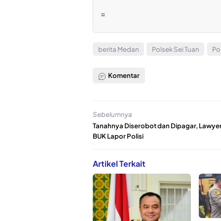
=
berita Medan
Polsek Sei Tuan
Po
Komentar
Sebelumnya
Tanahnya Diserobot dan Dipagar, Lawyer
BUK Lapor Polisi
Artikel Terkait