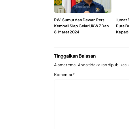
PWI Sumut dan Dewan Pers
Jumat 
Kembali Siap Gelar UKW 7 Dan
Pura Be
8, Maret 2024
Kepad
Tinggalkan Balasan
Alamat email Anda tidak akan dipublikasi
Komentar
*