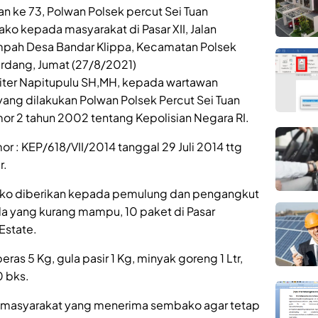
 ke 73, Polwan Polsek percut Sei Tuan
o kepada masyarakat di Pasar XII, Jalan
ah Desa Bandar Klippa, Kecamatan Polsek
erdang, Jumat (27/8/2021)
piter Napitupulu SH,MH, kepada wartawan
 yang dilakukan Polwan Polsek Percut Sei Tuan
r 2 tahun 2002 tentang Kepolisian Negara RI.
 : KEP/618/VII/2014 tanggal 29 Juli 2014 ttg
r.
ko diberikan kepada pemulung dan pengangkut
 yang kurang mampu, 10 paket di Pasar
Estate.
s 5 Kg, gula pasir 1 Kg, minyak goreng 1 Ltr,
0 bks.
masyarakat yang menerima sembako agar tetap