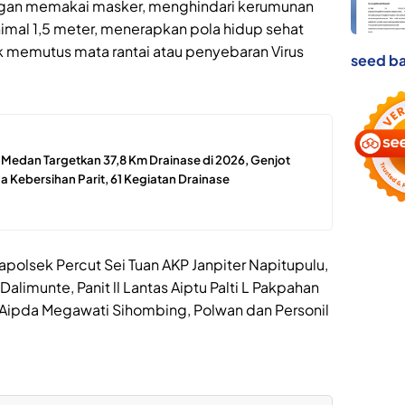
ngan memakai masker, menghindari kerumunan
imal 1,5 meter, menerapkan pola hidup sehat
k memutus mata rantai atau penyebaran Virus
seed ba
edan Targetkan 37,8 Km Drainase di 2026, Genjot
 Kebersihan Parit, 61 Kegiatan Drainase
Kapolsek Percut Sei Tuan AKP Janpiter Napitupulu,
alimunte, Panit ll Lantas Aiptu Palti L Pakpahan
n Aipda Megawati Sihombing, Polwan dan Personil