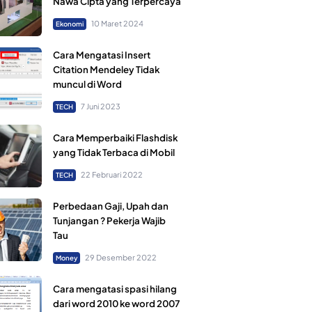
Nawa Cipta yang Terpercaya
10 Maret 2024
Ekonomi
Cara Mengatasi Insert
Citation Mendeley Tidak
muncul di Word
7 Juni 2023
TECH
Cara Memperbaiki Flashdisk
yang Tidak Terbaca di Mobil
22 Februari 2022
TECH
Perbedaan Gaji, Upah dan
Tunjangan ? Pekerja Wajib
Tau
29 Desember 2022
Money
Cara mengatasi spasi hilang
dari word 2010 ke word 2007