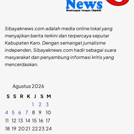
Sibayaknews.com adalah media online lokal yang
menyajikan berita terkini dan terpercaya seputar
Kabupaten Karo. Dengan semangat jurnalisme
independen, Sibayaknews.com hadir sebagai suara
masyarakat dan penyambung informasi kritis yang
mencerdaskan.
Agustus 2026
S
S
R
K
J
S
M
1
2
3
4
5
6
7
8
9
10
11
12
13
14
15
16
17
18
19
20
21
22
23
24