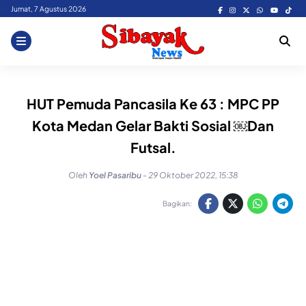
Skip
Jumat, 7 Agustus 2026
to
content
HUT Pemuda Pancasila Ke 63 : MPC PP
Kota Medan Gelar Bakti Sosial ￼Dan
Futsal.
Oleh
Yoel Pasaribu
-
29 Oktober 2022, 15:38
Bagikan: