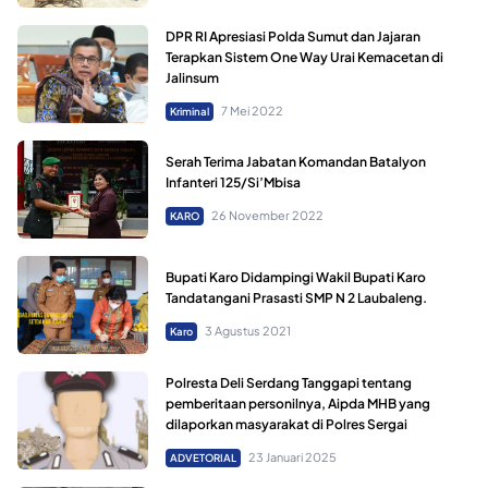
DPR RI Apresiasi Polda Sumut dan Jajaran
Terapkan Sistem One Way Urai Kemacetan di
Jalinsum
7 Mei 2022
Kriminal
Serah Terima Jabatan Komandan Batalyon
Infanteri 125/Si’Mbisa
26 November 2022
KARO
Bupati Karo Didampingi Wakil Bupati Karo
Tandatangani Prasasti SMP N 2 Laubaleng.
3 Agustus 2021
Karo
Polresta Deli Serdang Tanggapi tentang
pemberitaan personilnya, Aipda MHB yang
dilaporkan masyarakat di Polres Sergai
23 Januari 2025
ADVETORIAL