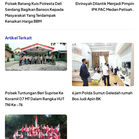
Polsek Batang Kuis Polresta Deli
Elvinsyah Dilantik Menjadi Pimpin
Serdang Bagikan Bansos Kepada
IPK PAC Medan Petisah .
Masyarakat Yang Terdampak
Kenaikan Harga BBM
Artikel Terkait
Polsek Tuntungan Beri Suprise Ke
6 jam Polda Sumut Geledah rumah
Koramil 07 MT Dalam Rangka HUT
Bos Judi Apin BK
TNI Ke -76