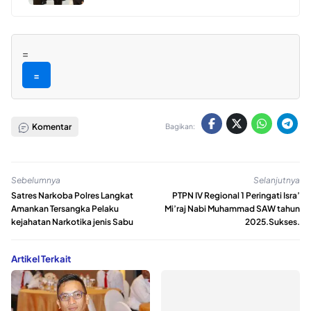
=
=
Komentar
Bagikan:
Sebelumnya
Selanjutnya
Satres Narkoba Polres Langkat
PTPN IV Regional 1 Peringati Isra’
Amankan Tersangka Pelaku
Mi’raj Nabi Muhammad SAW tahun
kejahatan Narkotika jenis Sabu
2025.Sukses.
Artikel Terkait