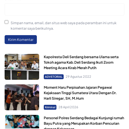
Simpan nama, email, dan situs web saya pada peramban ini untuk
komentar saya berikutnya.
Kapolresta Deli Serdang bersama Ulama serta
Tokoh agama Kab.Deli Serdang Ikuti Zoom
Meeting Acara Kirab Merah Putih
29 Agustus 2022
ADVETORIAL
Moment Haru Perpisahan Jajaran Pegawai
Kejaksaan Tinggi Sumatera Utara Dengan Dr.
Harli Siregar, SH, M.Hum
28 April 2026
Kriminal
Personel Polres Serdang Bedagai Kunjungi rumah
Bayu Putra yang Merupakan Korban Pencurian
dengan Kekerasan