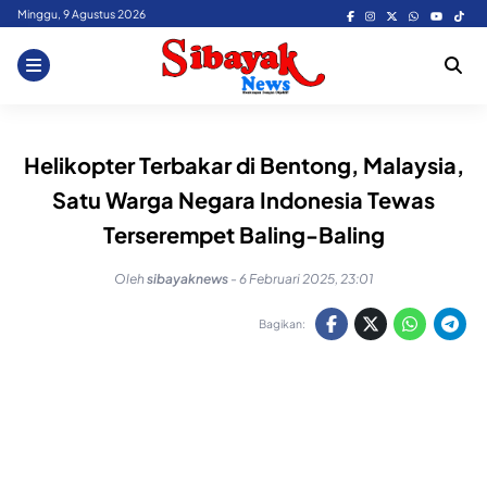
Skip
Minggu, 9 Agustus 2026
to
content
Helikopter Terbakar di Bentong, Malaysia,
Satu Warga Negara Indonesia Tewas
Terserempet Baling-Baling
Oleh
sibayaknews
-
6 Februari 2025, 23:01
Bagikan: