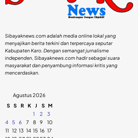
Sibayaknews.com adalah media online lokal yang
menyajikan berita terkini dan terpercaya seputar
Kabupaten Karo. Dengan semangat jurnalisme
independen, Sibayaknews.com hadir sebagai suara
masyarakat dan penyambung informasi kritis yang
mencerdaskan.
Agustus 2026
S
S
R
K
J
S
M
1
2
3
4
5
6
7
8
9
10
11
12
13
14
15
16
17