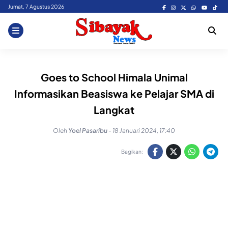
Skip
Jumat, 7 Agustus 2026
to
content
Goes to School Himala Unimal
Informasikan Beasiswa ke Pelajar SMA di
Langkat
Oleh
Yoel Pasaribu
-
18 Januari 2024, 17:40
Bagikan: