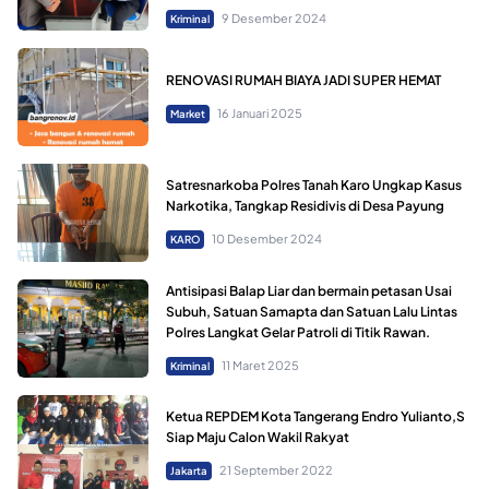
9 Desember 2024
Kriminal
RENOVASI RUMAH BIAYA JADI SUPER HEMAT
16 Januari 2025
Market
Satresnarkoba Polres Tanah Karo Ungkap Kasus
Narkotika, Tangkap Residivis di Desa Payung
10 Desember 2024
KARO
Antisipasi Balap Liar dan bermain petasan Usai
Subuh, Satuan Samapta dan Satuan Lalu Lintas
Polres Langkat Gelar Patroli di Titik Rawan.
11 Maret 2025
Kriminal
Ketua REPDEM Kota Tangerang Endro Yulianto,S
Siap Maju Calon Wakil Rakyat
21 September 2022
Jakarta