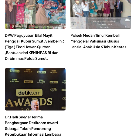
DPW Paguyuban Bilal Mayit
Polsek Medan Timur Kembali
Penggali Kubur Sumut ,Sembelih 3
Menggelar Vaksinasi Khusus
(Tiga ) Ekor Hewan Qurban
Lansia, Anak Usia 6 Tahun Keatas
,Bantuan dari KEMIMPAS RI dan
Dirbimmas Polda Sumut.
Dr.Harli Siregar Terima
Penghargaan Detikcom Award
Sebagai Tokoh Pendorong
Keterbukaan Informasi Lembaga