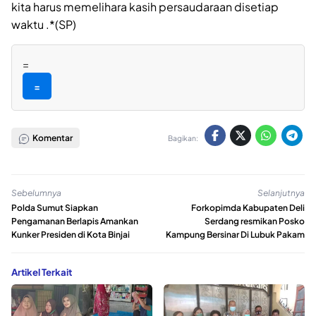
kita harus memelihara kasih persaudaraan disetiap
waktu .*(SP)
=
=
Komentar
Bagikan:
Sebelumnya
Selanjutnya
Polda Sumut Siapkan
Forkopimda Kabupaten Deli
Pengamanan Berlapis Amankan
Serdang resmikan Posko
Kunker Presiden di Kota Binjai
Kampung Bersinar Di Lubuk Pakam
Artikel Terkait