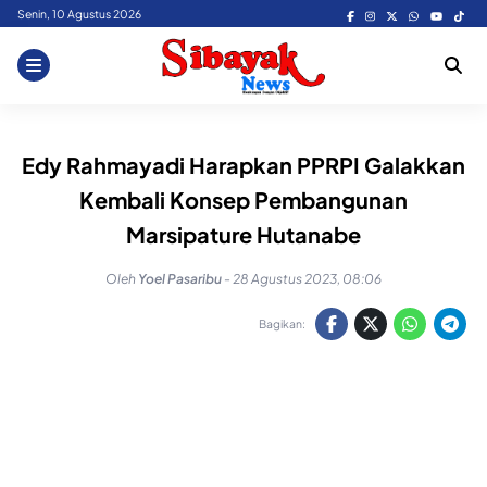
Skip
Senin, 10 Agustus 2026
to
content
Edy Rahmayadi Harapkan PPRPI Galakkan
Kembali Konsep Pembangunan
Marsipature Hutanabe
Oleh
Yoel Pasaribu
-
28 Agustus 2023, 08:06
Bagikan: