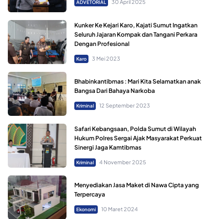
30 April 2025
ADVETORIAL
Kunker Ke Kejari Karo, Kajati Sumut Ingatkan
Seluruh Jajaran Kompak dan Tangani Perkara
Dengan Profesional
3 Mei 2023
Karo
Bhabinkantibmas : Mari Kita Selamatkan anak
Bangsa Dari Bahaya Narkoba
12 September 2023
Kriminal
Safari Kebangsaan, Polda Sumut di Wilayah
Hukum Polres Sergai Ajak Masyarakat Perkuat
Sinergi Jaga Kamtibmas
4 November 2025
Kriminal
Menyediakan Jasa Maket di Nawa Cipta yang
Terpercaya
10 Maret 2024
Ekonomi