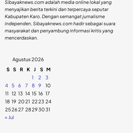
Sibayaknews.com adalah media online lokal yang
menyajikan berita terkini dan terpercaya seputar
Kabupaten Karo. Dengan semangat jurnalisme
independen, Sibayaknews.com hadir sebagai suara
masyarakat dan penyambung informasi kritis yang
mencerdaskan.
Agustus 2026
S
S
R
K
J
S
M
1
2
3
4
5
6
7
8
9
10
11
12
13
14
15
16
17
18
19
20
21
22
23
24
25
26
27
28
29
30
31
« Jul