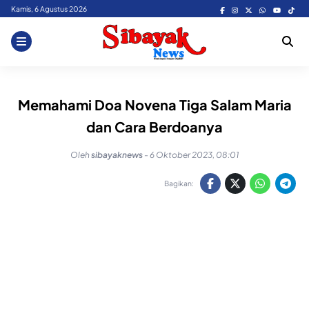
Skip
Kamis, 6 Agustus 2026
to
content
Memahami Doa Novena Tiga Salam Maria
dan Cara Berdoanya
Oleh
sibayaknews
-
6 Oktober 2023, 08:01
Bagikan: