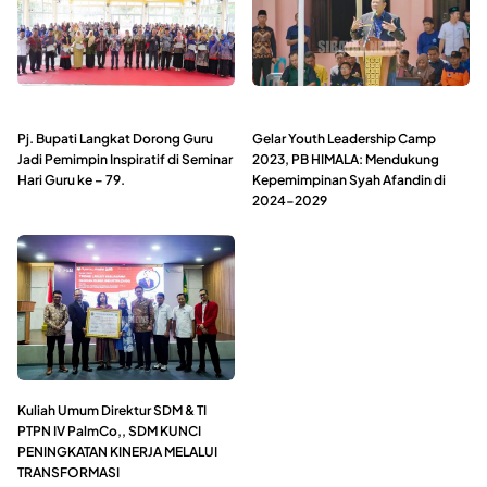
Pj. Bupati Langkat Dorong Guru
Gelar Youth Leadership Camp
Jadi Pemimpin Inspiratif di Seminar
2023, PB HIMALA: Mendukung
Hari Guru ke – 79.
Kepemimpinan Syah Afandin di
2024-2029
Kuliah Umum Direktur SDM & TI
PTPN IV PalmCo,, SDM KUNCI
PENINGKATAN KINERJA MELALUI
TRANSFORMASI