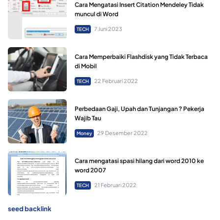
Cara Mengatasi Insert Citation Mendeley Tidak
muncul di Word
7 Juni 2023
TECH
Cara Memperbaiki Flashdisk yang Tidak Terbaca
di Mobil
22 Februari 2022
TECH
Perbedaan Gaji, Upah dan Tunjangan ? Pekerja
Wajib Tau
29 Desember 2022
Money
Cara mengatasi spasi hilang dari word 2010 ke
word 2007
21 Februari 2022
TECH
seed backlink