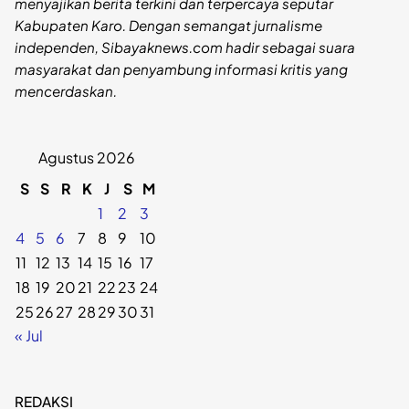
menyajikan berita terkini dan terpercaya seputar
Kabupaten Karo. Dengan semangat jurnalisme
independen, Sibayaknews.com hadir sebagai suara
masyarakat dan penyambung informasi kritis yang
mencerdaskan.
Agustus 2026
S
S
R
K
J
S
M
1
2
3
4
5
6
7
8
9
10
11
12
13
14
15
16
17
18
19
20
21
22
23
24
25
26
27
28
29
30
31
« Jul
REDAKSI