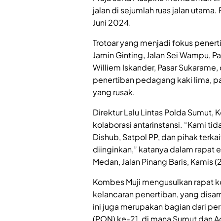
jalan di sejumlah ruas jalan utama.
Juni 2024.
Trotoar yang menjadi fokus penert
Jamin Ginting, Jalan Sei Wampu, Pa
Williem Iskander, Pasar Sukarame,
penertiban pedagang kaki lima, park
yang rusak.
Direktur Lalu Lintas Polda Sumut
kolaborasi antarinstansi. “Kami tid
Dishub, Satpol PP, dan pihak terka
diinginkan,” katanya dalam rapat e
Medan, Jalan Pinang Baris, Kamis 
Kombes Muji mengusulkan rapat ko
kelancaran penertiban, yang disam
ini juga merupakan bagian dari p
(PON) ke-21, di mana Sumut dan A