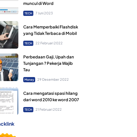
muncul di Word
7 Juni 2023
TECH
Cara Memperbaiki Flashdisk
yang Tidak Terbaca di Mobil
22 Februari 2022
TECH
Perbedaan Gaji, Upah dan
Tunjangan ? Pekerja Wajib
Tau
29 Desember 2022
Money
Cara mengatasi spasi hilang
dari word 2010 ke word 2007
21 Februari 2022
TECH
cklink