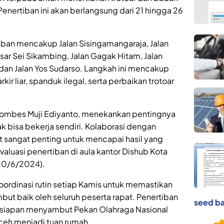
 Penertiban ini akan berlangsung dari 21 hingga 26
iban mencakup Jalan Sisingamangaraja, Jalan
sar Sei Sikambing, Jalan Gagak Hitam, Jalan
 dan Jalan Yos Sudarso. Langkah ini mencakup
ir liar, spanduk ilegal, serta perbaikan trotoar
, Kombes Muji Ediyanto, menekankan pentingnya
ak bisa bekerja sendiri. Kolaborasi dengan
it sangat penting untuk mencapai hasil yang
valuasi penertiban di aula kantor Dishub Kota
(20/6/2024).
ordinasi rutin setiap Kamis untuk memastikan
but baik oleh seluruh peserta rapat. Penertiban
seed ba
ersiapan menyambut Pekan Olahraga Nasional
ceh menjadi tuan rumah.