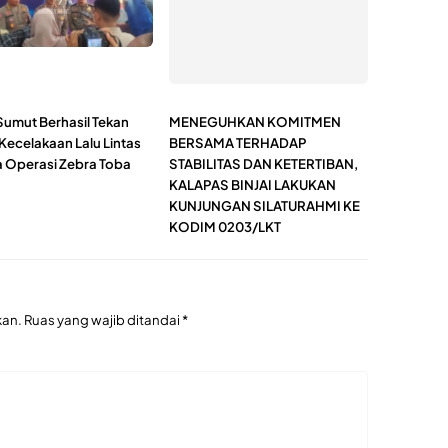
Sumut Berhasil Tekan
MENEGUHKAN KOMITMEN
Kecelakaan Lalu Lintas
BERSAMA TERHADAP
 Operasi Zebra Toba
STABILITAS DAN KETERTIBAN,
KALAPAS BINJAI LAKUKAN
KUNJUNGAN SILATURAHMI KE
KODIM 0203/LKT
kan.
Ruas yang wajib ditandai
*