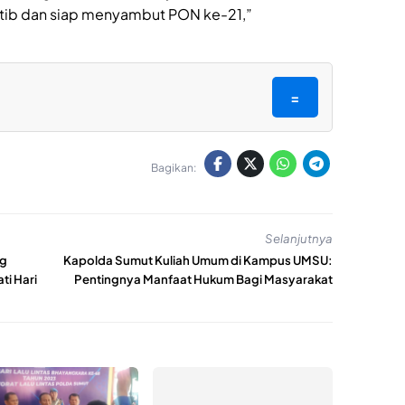
tib dan siap menyambut PON ke-21,”
=
Bagikan:
Selanjutnya
ng
Kapolda Sumut Kuliah Umum di Kampus UMSU:
ti Hari
Pentingnya Manfaat Hukum Bagi Masyarakat