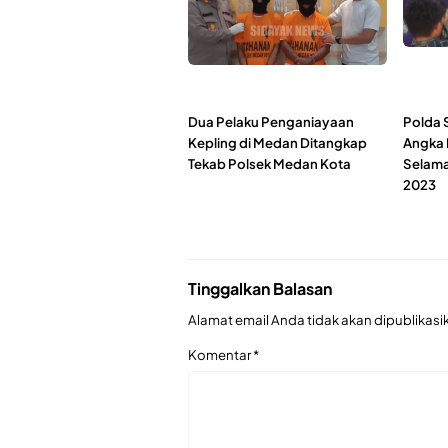
Dua Pelaku Penganiayaan
Polda 
Kepling di Medan Ditangkap
Angka 
Tekab Polsek Medan Kota
Selama
2023
Tinggalkan Balasan
Alamat email Anda tidak akan dipublikasi
Komentar
*