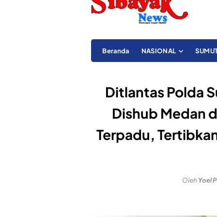
Beranda
NASIONAL
SUMU
Ditlantas Polda 
Dishub Medan d
Terpadu, Tertibkan
Oleh
Yoel 