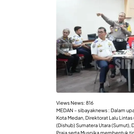
Views News:
816
MEDAN – sibayaknews : Dalam upa
Kota Medan, Direktorat Lalu Lintas
(Dishub) Sumatera Utara (Sumut), 
Praja serta Muspika membentuk ti