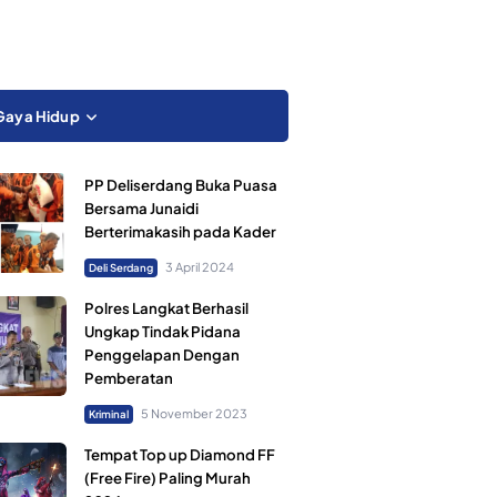
Gaya Hidup
PP Deliserdang Buka Puasa
Bersama Junaidi
Berterimakasih pada Kader
3 April 2024
Deli Serdang
Polres Langkat Berhasil
Ungkap Tindak Pidana
Penggelapan Dengan
Pemberatan
5 November 2023
Kriminal
Tempat Top up Diamond FF
(Free Fire) Paling Murah