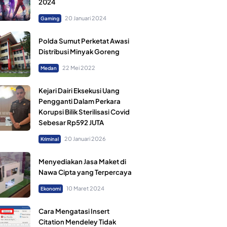
2024
20 Januari 2024
Gaming
Polda Sumut Perketat Awasi
Distribusi Minyak Goreng
22 Mei 2022
Medan
Kejari Dairi Eksekusi Uang
Pengganti Dalam Perkara
Korupsi Bilik Sterilisasi Covid
Sebesar Rp592 JUTA
20 Januari 2026
Kriminal
Menyediakan Jasa Maket di
Nawa Cipta yang Terpercaya
10 Maret 2024
Ekonomi
Cara Mengatasi Insert
Citation Mendeley Tidak