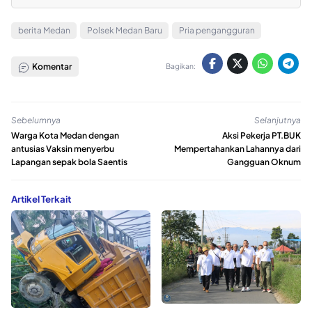
berita Medan
Polsek Medan Baru
Pria pengangguran
Komentar
Bagikan:
Sebelumnya
Selanjutnya
Warga Kota Medan dengan
Aksi Pekerja PT.BUK
antusias Vaksin menyerbu
Mempertahankan Lahannya dari
Lapangan sepak bola Saentis
Gangguan Oknum
Artikel Terkait