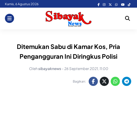
Skip
Kamis, 6 Agustus 2026
to
content
Ditemukan Sabu di Kamar Kos, Pria
Pengangguran Ini Diringkus Polisi
Oleh
sibayaknews
-
26 September 2021, 11:00
Bagikan: