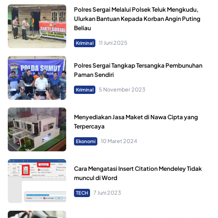
Polres Sergai Melalui Polsek Teluk Mengkudu,
Ulurkan Bantuan Kepada Korban Angin Puting
Beliau
11 Juni 2025
Kriminal
Polres Sergai Tangkap Tersangka Pembunuhan
Paman Sendiri
5 November 2023
Kriminal
Menyediakan Jasa Maket di Nawa Cipta yang
Terpercaya
10 Maret 2024
Ekonomi
Cara Mengatasi Insert Citation Mendeley Tidak
muncul di Word
7 Juni 2023
TECH