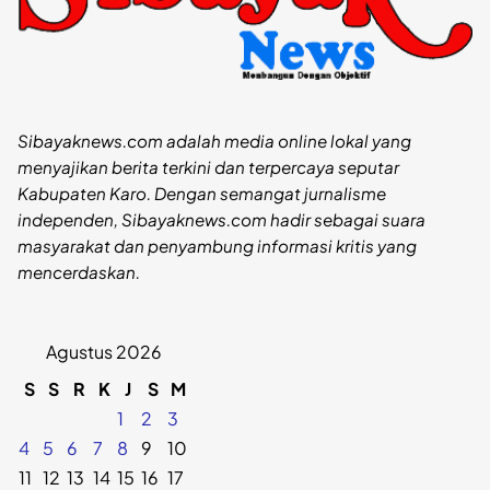
Sibayaknews.com adalah media online lokal yang
menyajikan berita terkini dan terpercaya seputar
Kabupaten Karo. Dengan semangat jurnalisme
independen, Sibayaknews.com hadir sebagai suara
masyarakat dan penyambung informasi kritis yang
mencerdaskan.
Agustus 2026
S
S
R
K
J
S
M
1
2
3
4
5
6
7
8
9
10
11
12
13
14
15
16
17