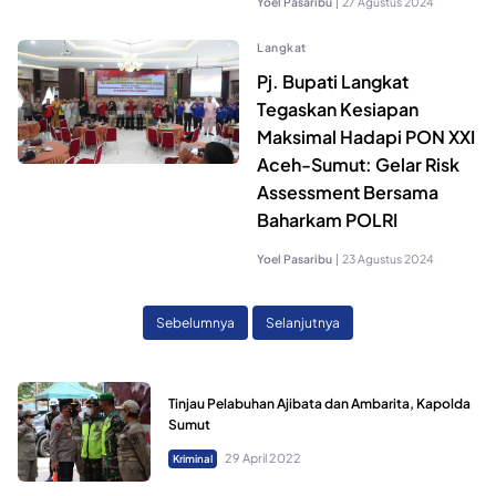
Yoel Pasaribu
|
27 Agustus 2024
Langkat
Pj. Bupati Langkat
Tegaskan Kesiapan
Maksimal Hadapi PON XXI
Aceh-Sumut: Gelar Risk
Assessment Bersama
Baharkam POLRI
Yoel Pasaribu
|
23 Agustus 2024
Sebelumnya
Selanjutnya
Tinjau Pelabuhan Ajibata dan Ambarita, Kapolda
Sumut
29 April 2022
Kriminal