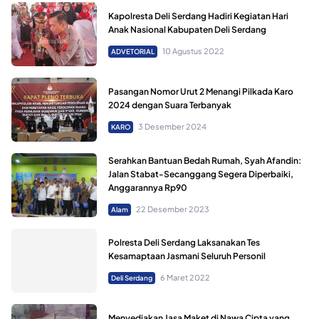
Kapolresta Deli Serdang Hadiri Kegiatan Hari
Anak Nasional Kabupaten Deli Serdang
10 Agustus 2022
ADVETORIAL
Pasangan Nomor Urut 2 Menangi Pilkada Karo
2024 dengan Suara Terbanyak
3 Desember 2024
KARO
Serahkan Bantuan Bedah Rumah, Syah Afandin:
Jalan Stabat-Secanggang Segera Diperbaiki,
Anggarannya Rp90
22 Desember 2023
Alam
Polresta Deli Serdang Laksanakan Tes
Kesamaptaan Jasmani Seluruh Personil
6 Maret 2022
Deli Serdang
Menyediakan Jasa Maket di Nawa Cipta yang