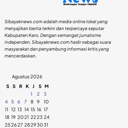
Sibayaknews.com adalah media online lokal yang
menyajikan berita terkini dan terpercaya seputar
Kabupaten Karo. Dengan semangat jurnalisme
independen, Sibayaknews.com hadir sebagai suara
masyarakat dan penyambung informasi kritis yang
mencerdaskan.
Agustus 2026
S
S
R
K
J
S
M
1
2
3
4
5
6
7
8
9
10
11
12
13
14
15
16
17
18
19
20
21
22
23
24
25
26
27
28
29
30
31