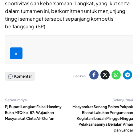
sportivitas dan kebersamaan. Langkat, yang ikut serta
dalam turnamen ini, berkomitmen untuk menjunjung
tinggi semangat tersebut sepanjang kompetisi
berlangsung.(SP)
=
=
Komentar
Bagikan:
Sebelumnya
Selanjutnya
Pj Bupati Langkat Faisal Hasrimy
Masyarakat Senang Polres Pakpak
Buka MTQ ke-57: Wujudkan
Bharat Lakukan Pengamanan
Masyarakat Cinta Al-Qur’an
Kegiatan Ibadah Minggu Hingga
Pelaksanaannya Berjalan Aman
Dan Lancar