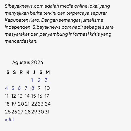
Sibayaknews.com adalah media online lokal yang
menyajikan berita terkini dan terpercaya seputar
Kabupaten Karo. Dengan semangat jurnalisme
independen, Sibayaknews.com hadir sebagai suara
masyarakat dan penyambung informasi kritis yang
mencerdaskan.
Agustus 2026
S
S
R
K
J
S
M
1
2
3
4
5
6
7
8
9
10
11
12
13
14
15
16
17
18
19
20
21
22
23
24
25
26
27
28
29
30
31
« Jul