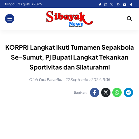
Skip
Minggu, 9 Agustus 2026
to
content
KORPRI Langkat Ikuti Turnamen Sepakbola
Se-Sumut, Pj Bupati Langkat Tekankan
Sportivitas dan Silaturahmi
Oleh
Yoel Pasaribu
-
22 September 2024, 11:35
Bagikan: