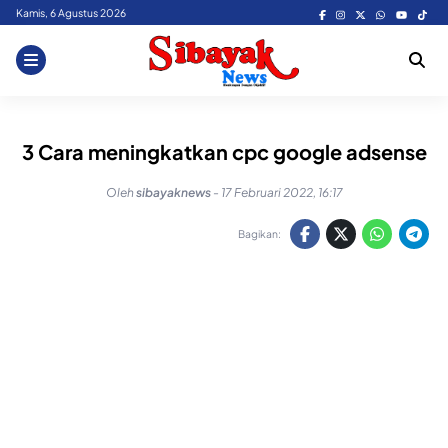
Skip
Kamis, 6 Agustus 2026
to
content
3 Cara meningkatkan cpc google adsense
Oleh
sibayaknews
-
17 Februari 2022, 16:17
Bagikan: