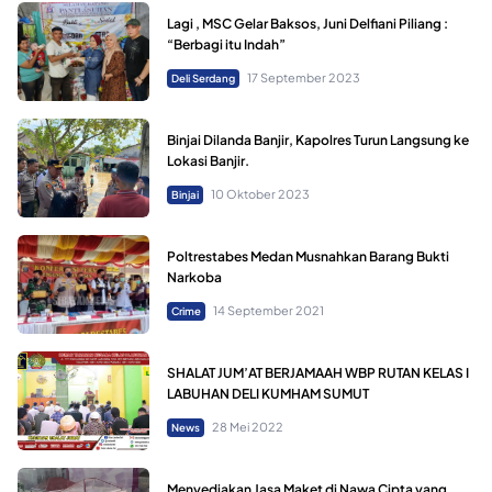
Lagi , MSC Gelar Baksos, Juni Delfiani Piliang :
“Berbagi itu Indah”
17 September 2023
Deli Serdang
Binjai Dilanda Banjir, Kapolres Turun Langsung ke
Lokasi Banjir.
10 Oktober 2023
Binjai
Poltrestabes Medan Musnahkan Barang Bukti
Narkoba
14 September 2021
Crime
SHALAT JUM’AT BERJAMAAH WBP RUTAN KELAS I
LABUHAN DELI KUMHAM SUMUT
28 Mei 2022
News
Menyediakan Jasa Maket di Nawa Cipta yang