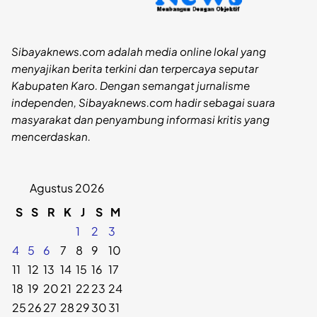
Sibayaknews.com adalah media online lokal yang
menyajikan berita terkini dan terpercaya seputar
Kabupaten Karo. Dengan semangat jurnalisme
independen, Sibayaknews.com hadir sebagai suara
masyarakat dan penyambung informasi kritis yang
mencerdaskan.
Agustus 2026
S
S
R
K
J
S
M
1
2
3
4
5
6
7
8
9
10
11
12
13
14
15
16
17
18
19
20
21
22
23
24
25
26
27
28
29
30
31