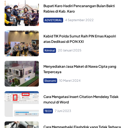
Bupati Karo Hadiri Pencanangan Bulan Bakti
Rabies di Kab. Karo
4 September 2022
ADVETORIAL
Kabid TIK Polda Sumut Raih PIN Emas Kapolri
atas Dedikasi di PON XXI
20 Januari 2025
Kriminal
Menyediakan Jasa Maket di Nawa Cipta yang
Terpercaya
10 Maret 2024
Ekonomi
Cara Mengatasi Insert Citation Mendeley Tidak
muncul di Word
7 Juni 2023
TECH
Cara Memperbaiki Flashdisk yang Tidak Terbaca