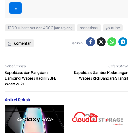
=
1000 subscriber dan 4000 jam tayang
monetisasi
youtube
Komentar
Bagikan:
Sebelumnya
Selanjutnya
Kapoldasu dan Pangdam
Kapoldasu Sambut Kedatangan
Dampingi Wapres Hadiri ISBFE
Wapres RI di Bandara Silangit
World 2021
Artikel Terkait