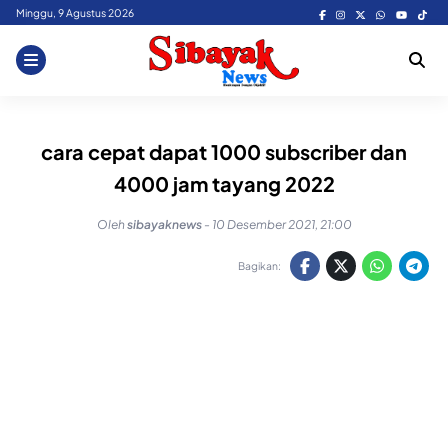
Skip
Minggu, 9 Agustus 2026
to
content
cara cepat dapat 1000 subscriber dan
4000 jam tayang 2022
Oleh
sibayaknews
-
10 Desember 2021, 21:00
Bagikan: