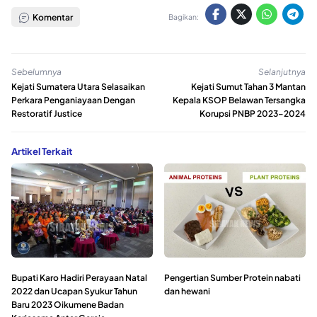
Komentar
Bagikan:
Sebelumnya
Selanjutnya
Kejati Sumatera Utara Selasaikan
Kejati Sumut Tahan 3 Mantan
Perkara Penganiayaan Dengan
Kepala KSOP Belawan Tersangka
Restoratif Justice
Korupsi PNBP 2023–2024
Artikel Terkait
Bupati Karo Hadiri Perayaan Natal
Pengertian Sumber Protein nabati
2022 dan Ucapan Syukur Tahun
dan hewani
Baru 2023 Oikumene Badan