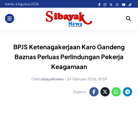
Skip
Kamis, 6 Agustus 2026
to
content
BPJS Ketenagakerjaan Karo Gandeng
Baznas Perluas Perlindungan Pekerja
Keagamaan
Oleh
sibayaknews
-
24 Februari 2026, 18:59
Bagikan: