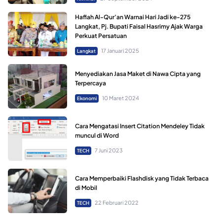
Haflah Al-Qur’an Warnai Hari Jadi ke-275
Langkat, Pj. Bupati Faisal Hasrimy Ajak Warga
Perkuat Persatuan
17 Januari 2025
Langkat
Menyediakan Jasa Maket di Nawa Cipta yang
Terpercaya
10 Maret 2024
Ekonomi
Cara Mengatasi Insert Citation Mendeley Tidak
muncul di Word
7 Juni 2023
TECH
Cara Memperbaiki Flashdisk yang Tidak Terbaca
di Mobil
22 Februari 2022
TECH