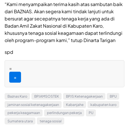
“Kami menyampaikan terima kasih atas sambutan baik
dari BAZNAS. Akan segera kami tindak lanjuti untuk
bersurat agar secepatnya tenaga kerja yang ada di
Badan Amil Zakat Nasional di Kabupaten Karo,
khususnya tenaga sosial keagamaan dapat terlindungi
oleh program-program kami,” tutup Dinarta Tarigan
spd
=
=
Baznas Karo
BPJAMSOSTEK
BPJS Ketenagakerjaan
BPU
jaminan sosial ketenagakerjaan
Kabanjahe
kabupaten karo
pekerja keagamaan
perlindungan pekerja
PU
Sumatera utara
tenaga sosial