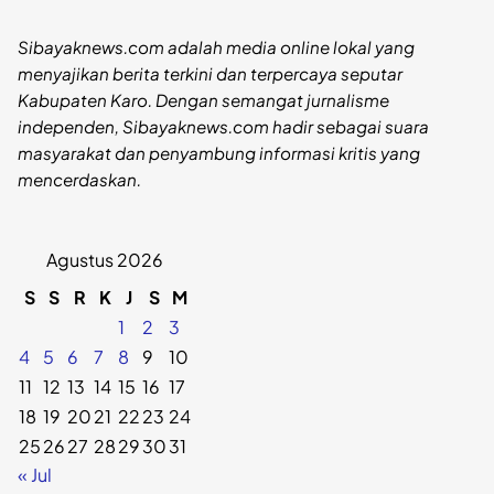
Sibayaknews.com adalah media online lokal yang
menyajikan berita terkini dan terpercaya seputar
Kabupaten Karo. Dengan semangat jurnalisme
independen, Sibayaknews.com hadir sebagai suara
masyarakat dan penyambung informasi kritis yang
mencerdaskan.
Agustus 2026
S
S
R
K
J
S
M
1
2
3
4
5
6
7
8
9
10
11
12
13
14
15
16
17
18
19
20
21
22
23
24
25
26
27
28
29
30
31
« Jul