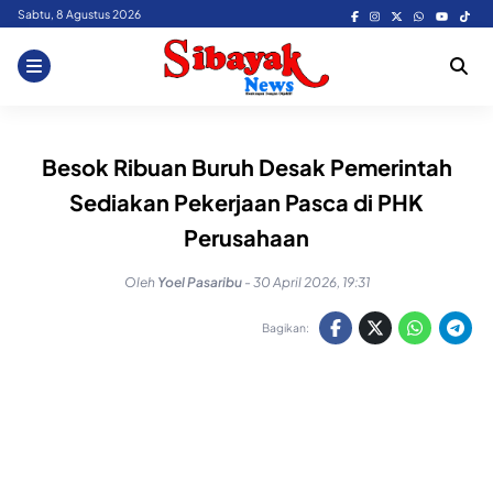
Skip
Sabtu, 8 Agustus 2026
to
content
Besok Ribuan Buruh Desak Pemerintah
Sediakan Pekerjaan Pasca di PHK
Perusahaan
Oleh
Yoel Pasaribu
-
30 April 2026, 19:31
Bagikan: