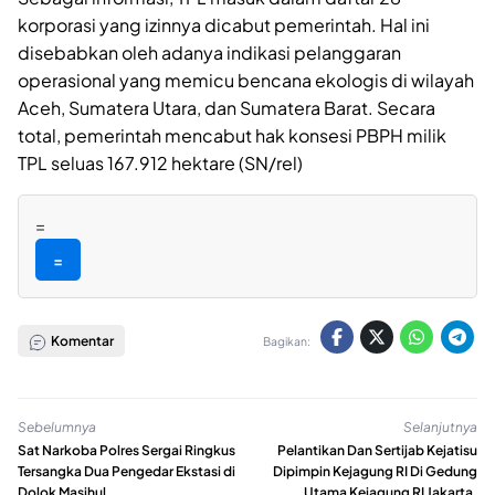
korporasi yang izinnya dicabut pemerintah. Hal ini
disebabkan oleh adanya indikasi pelanggaran
operasional yang memicu bencana ekologis di wilayah
Aceh, Sumatera Utara, dan Sumatera Barat. Secara
total, pemerintah mencabut hak konsesi PBPH milik
TPL seluas 167.912 hektare (SN/rel)
=
=
Komentar
Bagikan:
Sebelumnya
Selanjutnya
Sat Narkoba Polres Sergai Ringkus
Pelantikan Dan Sertijab Kejatisu
Tersangka Dua Pengedar Ekstasi di
Dipimpin Kejagung RI Di Gedung
Dolok Masihul
Utama Kejagung RI Jakarta.