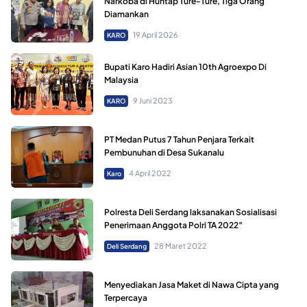
Narkoba di Huntap Ture-Ture, Tiga Orang
Diamankan
19 April 2026
KARO
Bupati Karo Hadiri Asian 10th Agroexpo Di
Malaysia
9 Juni 2023
KARO
PT Medan Putus 7 Tahun Penjara Terkait
Pembunuhan di Desa Sukanalu
4 April 2022
Karo
Polresta Deli Serdang laksanakan Sosialisasi
Penerimaan Anggota Polri TA 2022″
28 Maret 2022
Deli Serdang
Menyediakan Jasa Maket di Nawa Cipta yang
Terpercaya