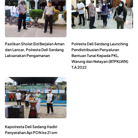
Pastikan Sholat Eid Berjalan Aman
Polresta Deli Serdang Launching
dan Lancar, Polresta Deli Serdang
Pendistribusian Penyaluran
Laksanakan Pengamanan
Bantuan Tunai Kepada PKL,
Warung dan Nelayan (BTPKLWN)
T.A 2022
Kapolresta Deli Sedang Hadiri
Penyerahan Api PON ke 21 om