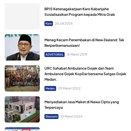
BPJS Ketenagakerjaan Karo Kabanjahe
Sosialisasikan Program kepada Mitra Grab
26 Juli 2026
Karo
Menag Kecam Penembakan di New Zealand: Tak
Berperikemanusiaan!
16 Maret 2019
ADVETORIAL
URC Sahabat Ambulance Gojek dan Team
Ambulance Gojek KopDar bersama Satgas Gojek
Medan.
29 Maret 2022
Medan
Menyediakan Jasa Maket di Nawa Cipta yang
Terpercaya
10 Maret 2024
Ekonomi