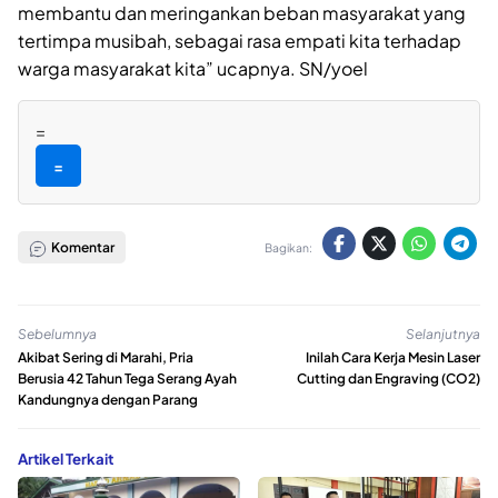
membantu dan meringankan beban masyarakat yang
tertimpa musibah, sebagai rasa empati kita terhadap
warga masyarakat kita” ucapnya. SN/yoel
=
=
Komentar
Bagikan:
Sebelumnya
Selanjutnya
Akibat Sering di Marahi, Pria
Inilah Cara Kerja Mesin Laser
Berusia 42 Tahun Tega Serang Ayah
Cutting dan Engraving (CO2)
Kandungnya dengan Parang
Artikel Terkait