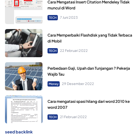
Cara Mengatasi Insert Citation Mendeley Tidak
muncul di Word
7 Juni 2023
TECH
Cara Memperbaiki Flashdisk yang Tidak Terbaca
di Mobil
22 Februari 2022
TECH
Perbedaan Gaji, Upah dan Tunjangan ? Pekerja
Wajib Tau
29 Desember 2022
Money
Cara mengatasi spasi hilang dari word 2010 ke
word 2007
21 Februari 2022
TECH
seed backlink