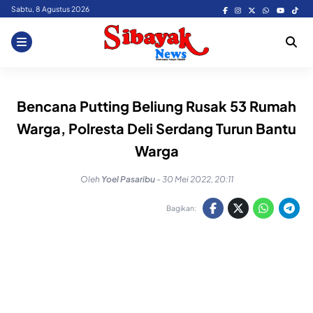
Skip
Sabtu, 8 Agustus 2026
to
content
Bencana Putting Beliung Rusak 53 Rumah
Warga, Polresta Deli Serdang Turun Bantu
Warga
Oleh
Yoel Pasaribu
-
30 Mei 2022, 20:11
Bagikan: