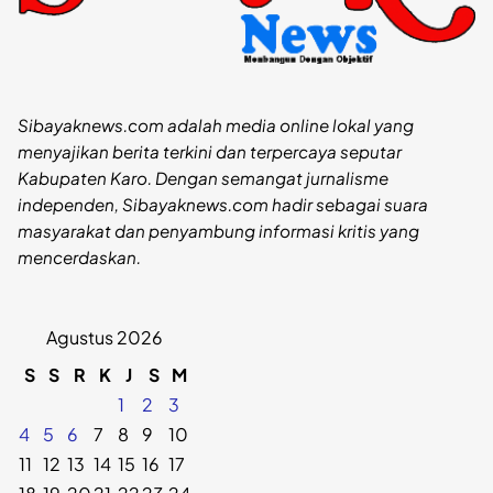
Sibayaknews.com adalah media online lokal yang
menyajikan berita terkini dan terpercaya seputar
Kabupaten Karo. Dengan semangat jurnalisme
independen, Sibayaknews.com hadir sebagai suara
masyarakat dan penyambung informasi kritis yang
mencerdaskan.
Agustus 2026
S
S
R
K
J
S
M
1
2
3
4
5
6
7
8
9
10
11
12
13
14
15
16
17