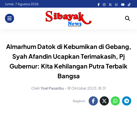
Skip
Jumat, 7 Agustus 2026
to
content
Almarhum Datok di Kebumikan di Gebang,
Syah Afandin Ucapkan Terimakasih, Pj
Gubernur: Kita Kehilangan Putra Terbaik
Bangsa
Oleh
Yoel Pasaribu
-
18 Oktober 2023, 18:31
Bagikan: