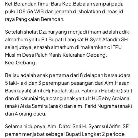
Kel.Berandan Timur Baru Kec.Babalan sampai pada
pukul 08:56 WIB dan jenazah di sholatkan di masjid
raya Pangkalan Berandan.
Setelah sholat Dzuhur yang menjadi imam adalah adik
almarhum yaitu Plt Bupati Langkat H.Syah Afandin SH
selanjutnya jenazah almarhum di makamkan di TPU
Muslim Desa Paluh Manis Kelurahan Gebang,
Kec.Gebang.
Beliau adalah anak pertama dari 8 delapan bersaudara
5 laki-laki dan 3 perempuan pasangan dari Alm.Hasan
Basri (ayah) almh.Hj.Fadlah (ibu). Fatimah Habibie (istri)
dan di karuniai tiga orang anak yaitu Ir Hj.Beby Arbiana
(anak) Aisia Samira (anak) dan alm. Farid Nugraha (anak)
dan 4 orang cucu.
Selama hidupnya, Alm. Dato’ Seri H. Syamsul Arifin, SE
pernah menjabat sebagai Bupati Langkat 2 periode