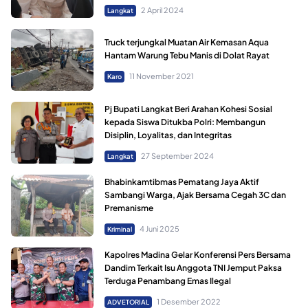
2 April 2024
Langkat
Truck terjungkal Muatan Air Kemasan Aqua
Hantam Warung Tebu Manis di Dolat Rayat
11 November 2021
Karo
Pj Bupati Langkat Beri Arahan Kohesi Sosial
kepada Siswa Ditukba Polri: Membangun
Disiplin, Loyalitas, dan Integritas
27 September 2024
Langkat
Bhabinkamtibmas Pematang Jaya Aktif
Sambangi Warga, Ajak Bersama Cegah 3C dan
Premanisme
4 Juni 2025
Kriminal
Kapolres Madina Gelar Konferensi Pers Bersama
Dandim Terkait Isu Anggota TNI Jemput Paksa
Terduga Penambang Emas Ilegal
1 Desember 2022
ADVETORIAL