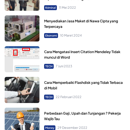
11 Mei 2022
Kriminal
Menyediakan Jasa Maket di Nawa Cipta yang
Terpercaya
10 Maret 2024
Ekonomi
Cara Mengatasi Insert Citation Mendeley Tidak
muncul di Word
7 Juni 2023
TECH
Cara Memperbaiki Flashdisk yang Tidak Terbaca
di Mobil
22 Februari 2022
TECH
Perbedaan Gaji, Upah dan Tunjangan ? Pekerja
Wajib Tau
29 Desember 2022
Money