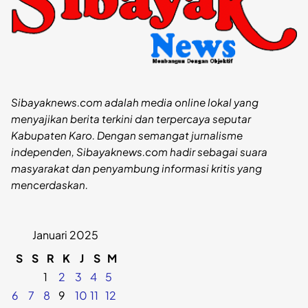
Sibayaknews.com adalah media online lokal yang
menyajikan berita terkini dan terpercaya seputar
Kabupaten Karo. Dengan semangat jurnalisme
independen, Sibayaknews.com hadir sebagai suara
masyarakat dan penyambung informasi kritis yang
mencerdaskan.
Januari 2025
S
S
R
K
J
S
M
1
2
3
4
5
6
7
8
9
10
11
12