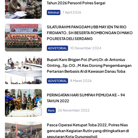
Tahun 2026 Personil Polres Sergai
7 April 2026
Kriminal
SILATURAHMI PANGDAM I/BB MAYJEN TNI RIO
FIRDIANTO, SH BESERTA ROMBONGAN DI MAKO
POLRESTA DELI SERDANG
10 Desember 2024
ADVETORIAL
Bupati Karo Brigjen Pol.(Purn) Dr.dr.Antonius
Ginting,,Sp.OG.,M.Kes Dorong Pengembangan
Pertanian Berbasis AI di Kawasan Danau Toba
8 Maret 2026
ADVETORIAL
PERINGATAN HARI SUMPAH PEMUDA KE – 94
TAHUN 2022
26 November 2022
Karo
Pasca Operasi Ketupat Toba 2022, Polres Nias
gencarkan Kegiatan Rutin yang ditingkatkan di
seputaran Kota Gunungsitoli