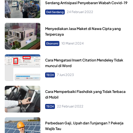
Serdang Antisipasi Penyebaran Wabah Covid-19
24 Februari 2022
Deli Serdang
Menyediakan Jasa Maket di Nawa Cipta yang
Terpercaya
10 Maret 2024
Ekonomi
Cara Mengatasi Insert Citation Mendeley Tidak
muncul di Word
7 Juni 2023
TECH
Cara Memperbaiki Flashdisk yang Tidak Terbaca
di Mobil
22 Februari 2022
TECH
Perbedaan Gaji, Upah dan Tunjangan ? Pekerja
Wajib Tau