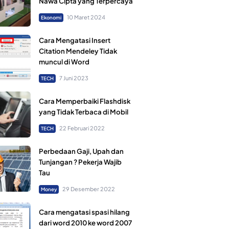
Nawa Cipta yang Terpercaya
10 Maret 2024
Ekonomi
Cara Mengatasi Insert
Citation Mendeley Tidak
muncul di Word
7 Juni 2023
TECH
Cara Memperbaiki Flashdisk
yang Tidak Terbaca di Mobil
22 Februari 2022
TECH
Perbedaan Gaji, Upah dan
Tunjangan ? Pekerja Wajib
Tau
29 Desember 2022
Money
Cara mengatasi spasi hilang
dari word 2010 ke word 2007