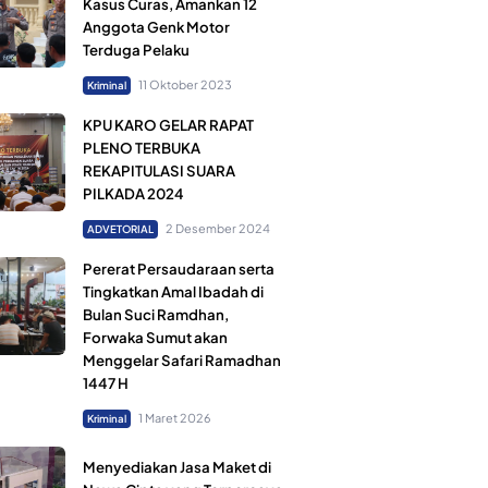
Kasus Curas, Amankan 12
Anggota Genk Motor
Terduga Pelaku
11 Oktober 2023
Kriminal
KPU KARO GELAR RAPAT
PLENO TERBUKA
REKAPITULASI SUARA
PILKADA 2024
2 Desember 2024
ADVETORIAL
Pererat Persaudaraan serta
Tingkatkan Amal Ibadah di
Bulan Suci Ramdhan,
Forwaka Sumut akan
Menggelar Safari Ramadhan
1447 H
1 Maret 2026
Kriminal
Menyediakan Jasa Maket di