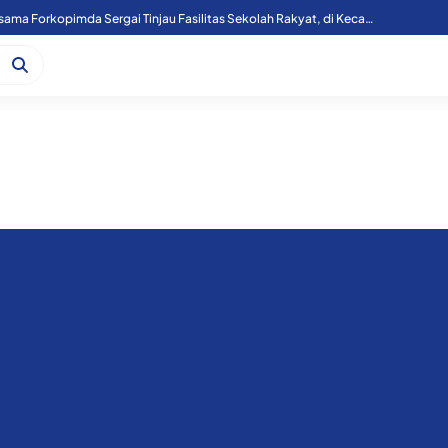
Kapoolres Sergai Bersama Forkopimda Sergai Tinjau Fasilitas Sekolah Rakyat, di Kecamatan Firdaus.