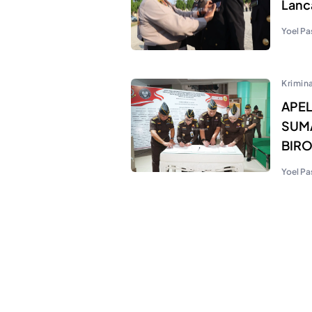
Lanc
Yoel Pa
Krimina
APEL
SUMA
BIRO
Yoel Pa