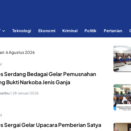
T
Teknologi
Ekonomi
Kriminal
Politik
Pertanian
ari:
6 Agustus 2026
l
es Serdang Bedagai Gelar Pemusnahan
ng Bukti Narkoba Jenis Ganja
saribu
|
28 Januari 2026
l
es Sergai Gelar Upacara Pemberian Satya