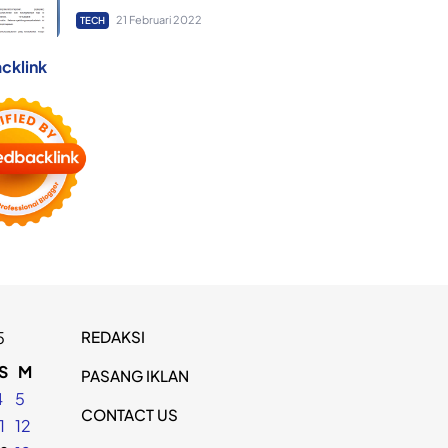
21 Februari 2022
TECH
cklink
REDAKSI
5
S
M
PASANG IKLAN
4
5
CONTACT US
1
12