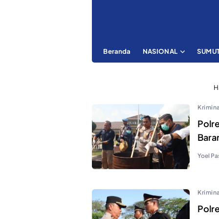
Beranda
NASIONAL
SUMU
H
Krimina
Polr
Bara
Yoel Pa
Krimina
Polr