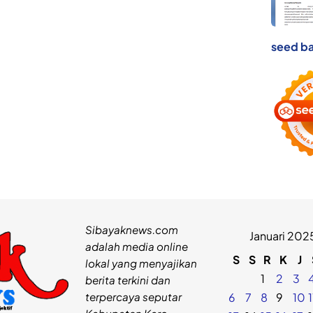
seed ba
Sibayaknews.com
Januari 202
adalah media online
S
S
R
K
J
lokal yang menyajikan
1
2
3
berita terkini dan
terpercaya seputar
6
7
8
9
10
1