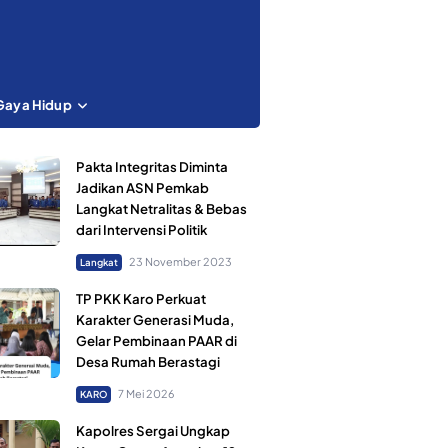
Gaya Hidup
Pakta Integritas Diminta
Jadikan ASN Pemkab
Langkat Netralitas & Bebas
dari Intervensi Politik
23 November 2023
Langkat
TP PKK Karo Perkuat
Karakter Generasi Muda,
Gelar Pembinaan PAAR di
Desa Rumah Berastagi
7 Mei 2026
KARO
Kapolres Sergai Ungkap