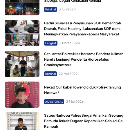
Sibolga, Cegah Kenakalan Remaja
3 Juni 2024
Kriminal
Hadiri Sosialisasi Penyusunan SOP Pemerintah
Daerah, Faisal Hasrimy: Laksanakan SOP demi
Meningkatkan Pelayanan kepada Masyarakat
2 Maret 2024
Langkat
Sat Lantas Polres Nias bersama Pendeta Juliman
Harefa kunjungi Penderita Hidrosefalus
Craniosynotosis
22 Mei 2022
Kriminal
Nekad Curi kabel Tower diciduk Polsek Tanjung
Morawa*
24 Juli 2026
ADVETORIAL
Satres Narkoba Polres Sergai Amankan Seorang
Pemuda Terkait Dugaan Kepemilikan Sabu di Sei
Rampah