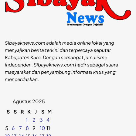
Sibayaknews.com adalah media online lokal yang
menyajikan berita terkini dan terpercaya seputar
Kabupaten Karo. Dengan semangat jurnalisme
independen, Sibayaknews.com hadir sebagai suara
masyarakat dan penyambung informasi kritis yang
mencerdaskan.
Agustus 2025
S
S
R
K
J
S
M
1
2
3
4
5
6
7
8
9
10
11