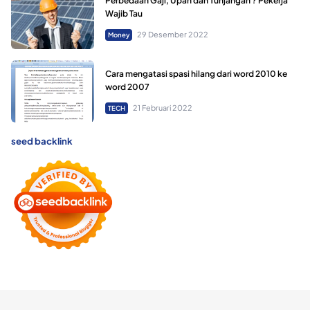
Perbedaan Gaji, Upah dan Tunjangan ? Pekerja
Wajib Tau
29 Desember 2022
Money
Cara mengatasi spasi hilang dari word 2010 ke
word 2007
21 Februari 2022
TECH
seed backlink