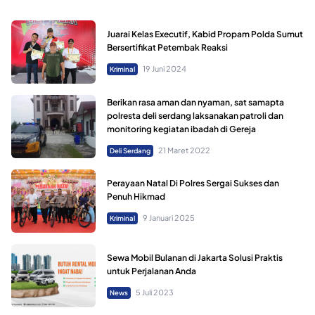
Juarai Kelas Executif, Kabid Propam Polda Sumut
Bersertifikat Petembak Reaksi
19 Juni 2024
Kriminal
Berikan rasa aman dan nyaman, sat samapta
polresta deli serdang laksanakan patroli dan
monitoring kegiatan ibadah di Gereja
21 Maret 2022
Deli Serdang
Perayaan Natal Di Polres Sergai Sukses dan
Penuh Hikmad
9 Januari 2025
Kriminal
Sewa Mobil Bulanan di Jakarta Solusi Praktis
untuk Perjalanan Anda
5 Juli 2023
News