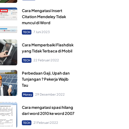
Cara Mengatasi Insert
Citation Mendeley Tidak
muncul di Word
7 Juni 2023
TECH
Cara Memperbaiki Flashdisk
yang Tidak Terbaca di Mobil
22 Februari 2022
TECH
Perbedaan Gaji, Upah dan
Tunjangan ? Pekerja Wajib
Tau
29 Desember 2022
Money
Cara mengatasi spasi hilang
dari word 2010 ke word 2007
21 Februari 2022
TECH