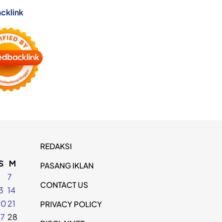
cklink
REDAKSI
S
M
PASANG IKLAN
6
7
CONTACT US
3
14
20
21
PRIVACY POLICY
27
28