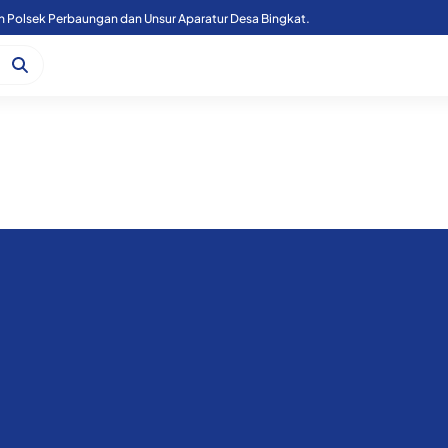
n Polsek Perbaungan dan Unsur Aparatur Desa Bingkat.
Kapoolres Sergai Bersama Forkopimda Sergai Tinjau Fasilitas Sekolah Rakyat, di Kecamatan Firdaus.