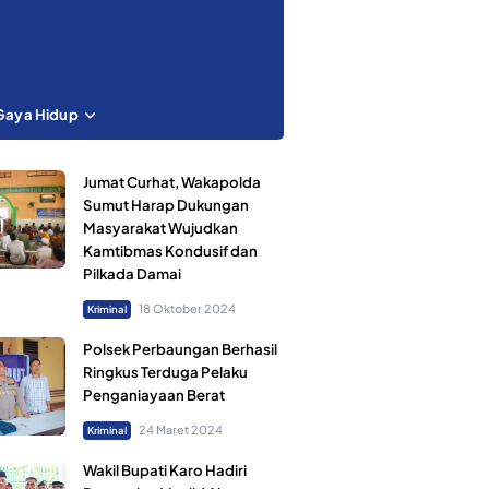
Gaya Hidup
Jumat Curhat, Wakapolda
Sumut Harap Dukungan
Masyarakat Wujudkan
Kamtibmas Kondusif dan
Pilkada Damai
18 Oktober 2024
Kriminal
Polsek Perbaungan Berhasil
Ringkus Terduga Pelaku
Penganiayaan Berat
24 Maret 2024
Kriminal
Wakil Bupati Karo Hadiri