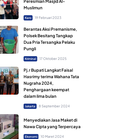
Peresmian Masjid Al-
Muslimun
19 Februari 2023
Karo
Berantas Aksi Premanisme,
Polsek Besitang Tangkap
Dua Pria Tersangka Pelaku
Pungli
17 Oktober 2025
Kriminal
Pj.r Bupati Langkat Faisal
Hasrimy terima Wahana Tata
Nugraha 2024,
Penghargaan keempat
dalam lima bulan
8 September 2024
Jakarta
Menyediakan Jasa Maket di
Nawa Cipta yang Terpercaya
10 Maret 2024
Ekonomi