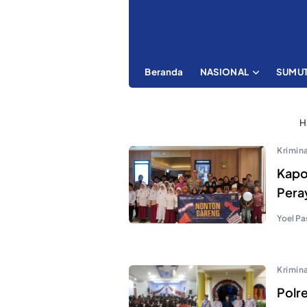
Beranda
NASIONAL
SUMU
H
Krimina
Kapo
Pera
Yoel Pa
Krimina
Polr