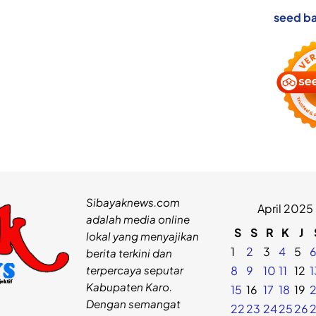
seed ba
Sibayaknews.com
April 2025
adalah media online
S
S
R
K
J
lokal yang menyajikan
1
2
3
4
5
berita terkini dan
terpercaya seputar
8
9
10
11
12
1
Kabupaten Karo.
15
16
17
18
19
Dengan semangat
22
23
24
25
26