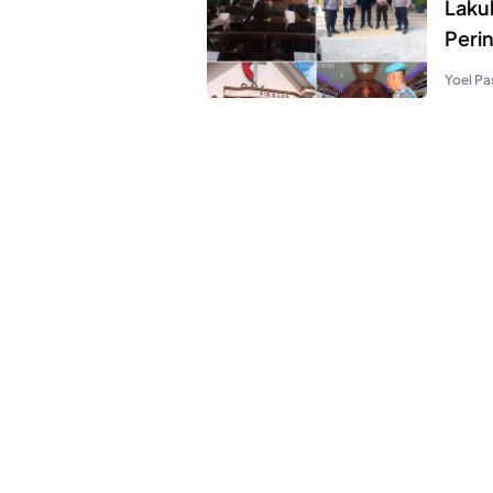
Laku
Peri
Yoel Pa