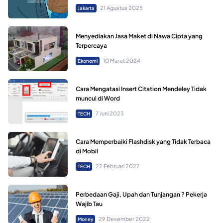
21 Agustus 2025
Jakarta
Menyediakan Jasa Maket di Nawa Cipta yang
Terpercaya
10 Maret 2024
Ekonomi
Cara Mengatasi Insert Citation Mendeley Tidak
muncul di Word
7 Juni 2023
TECH
Cara Memperbaiki Flashdisk yang Tidak Terbaca
di Mobil
22 Februari 2022
TECH
Perbedaan Gaji, Upah dan Tunjangan ? Pekerja
Wajib Tau
29 Desember 2022
Money