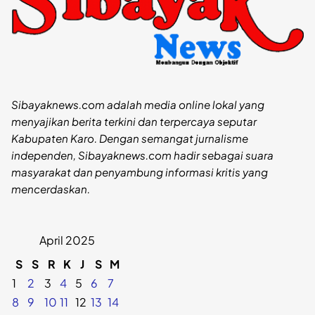
Sibayaknews.com adalah media online lokal yang
menyajikan berita terkini dan terpercaya seputar
Kabupaten Karo. Dengan semangat jurnalisme
independen, Sibayaknews.com hadir sebagai suara
masyarakat dan penyambung informasi kritis yang
mencerdaskan.
April 2025
S
S
R
K
J
S
M
1
2
3
4
5
6
7
8
9
10
11
12
13
14