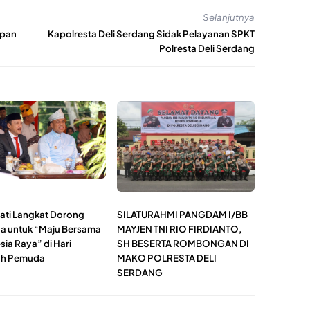
Selanjutnya
epan
Kapolresta Deli Serdang Sidak Pelayanan SPKT
Polresta Deli Serdang
pati Langkat Dorong
SILATURAHMI PANGDAM I/BB
 untuk “Maju Bersama
MAYJEN TNI RIO FIRDIANTO,
ia Raya” di Hari
SH BESERTA ROMBONGAN DI
h Pemuda
MAKO POLRESTA DELI
SERDANG