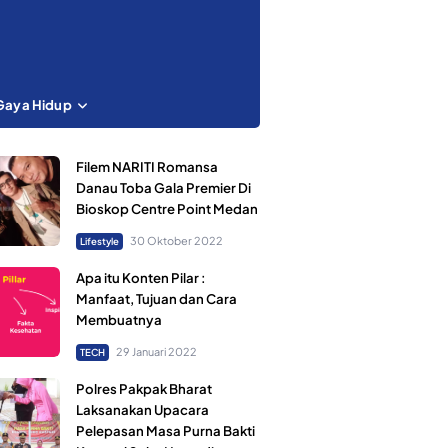
Gaya Hidup
Filem NARITI Romansa
Danau Toba Gala Premier Di
Bioskop Centre Point Medan
30 Oktober 2022
Lifestyle
Apa itu Konten Pilar :
Manfaat, Tujuan dan Cara
Membuatnya
29 Januari 2022
TECH
Polres Pakpak Bharat
Laksanakan Upacara
Pelepasan Masa Purna Bakti