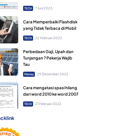
7 Juni 2023
TECH
Cara Memperbaiki Flashdisk
yang Tidak Terbaca di Mobil
22 Februari 2022
TECH
Perbedaan Gaji, Upah dan
Tunjangan ? Pekerja Wajib
Tau
29 Desember 2022
Money
Cara mengatasi spasi hilang
dari word 2010 ke word 2007
21 Februari 2022
TECH
cklink