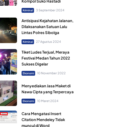
Kompol Suko Hastadi
3 September 2024
Kriminal
Antisipasi Kejahatan Jalanan,
Dilaksanakan Satuan Lalu
Lintas Polres Sibolga
27 Agustus 2024
Kriminal
Tiket Ludes Terjual, Meraya
Festival Medan Tahun 2022
Sukses Digelar
10 November 2022
Ekonomi
Menyediakan Jasa Maket di
Nawa Cipta yang Terpercaya
10 Maret 2024
Ekonomi
Cara Mengatasi Insert
Citation Mendeley Tidak
muncul di Word