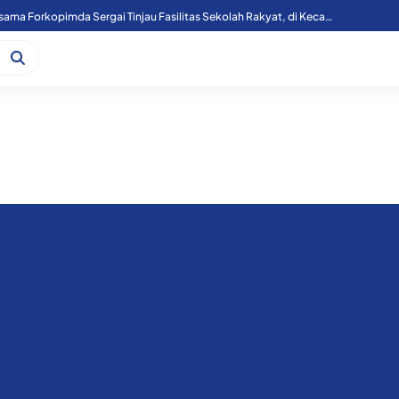
Kapoolres Sergai Bersama Forkopimda Sergai Tinjau Fasilitas Sekolah Rakyat, di Kecamatan Firdaus.