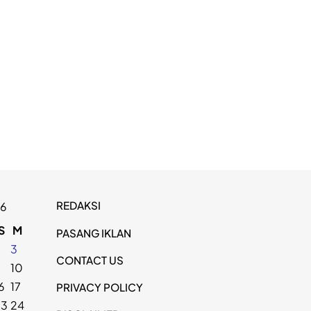
REDAKSI
26
S
M
PASANG IKLAN
2
3
CONTACT US
9
10
6
17
PRIVACY POLICY
23
24