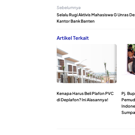
Sebelumnya
Selalu Rugi Aktivis Mahasiswa G Unras D
Kantor Bank Banten
Artikel Terkait
Kenapa Harus Beli Plafon PVC
Pj. Bu
di Deplafon? Ini Alasannya!
Pemuda
Indones
Sumpa