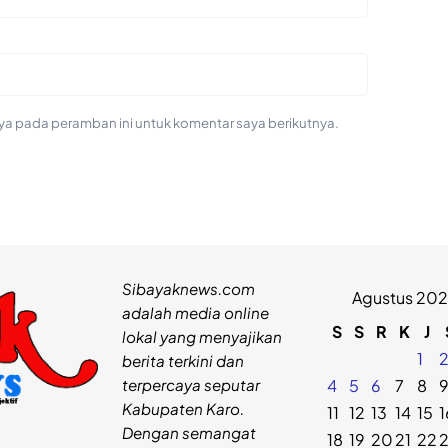
ya pada peramban ini untuk komentar saya berikutnya.
Sibayaknews.com
Agustus 20
adalah media online
S
S
R
K
J
lokal yang menyajikan
1
berita terkini dan
terpercaya seputar
4
5
6
7
8
Kabupaten Karo.
11
12
13
14
15
1
Dengan semangat
18
19
20
21
22