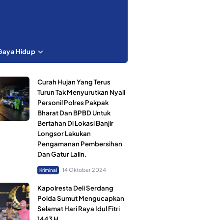
Gaya Hidup
Curah Hujan Yang Terus
Turun Tak Menyurutkan Nyali
Personil Polres Pakpak
Bharat Dan BPBD Untuk
Bertahan Di Lokasi Banjir
Longsor Lakukan
Pengamanan Pembersihan
Dan Gatur Lalin.
14 Oktober 2024
Kriminal
Kapolresta Deli Serdang
Polda Sumut Mengucapkan
Selamat Hari Raya Idul Fitri
1443 H