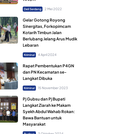
2 Mei 2022
Deli Serdang
Gelar Gotong Royong
Sinergitas, Forkopimcam
Kotarih Timbun Jalan
Berlubang Jelang Arus Mudik
Lebaran
4 April 2024
Kriminal
Rapat Pembentukan P4GN
dan PN Kecamatan se-
Langkat Dibuka
15 November 2023
Kriminal
Pj Gubsu dan Pj Bupati
Langkat Ziarah ke Makam
Syekh Abdul Wahab Rokan:
Bawa Bantuan untuk
Masyarakat
3 Oktober 2024
Budaya