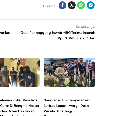
Bagikan:
Selanjutnya
arikat
Guru Penanggung Jawab MBG Terima Insentif
Rp100 Ribu Tiap 10 Hari
elawan Polisi, Residivis
Sandiaga Uno menyerahkan
 Curat Di Bengkel Master
kerbau kepada warga Desa
dan Di Tembak Tekab
Wisata Huta Tinggi,