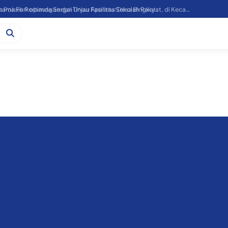
Kapoolres Sergai Bersama Forkopimda Sergai Tinjau Fasilitas Sekolah Rakyat, di Kecamatan Firdaus.