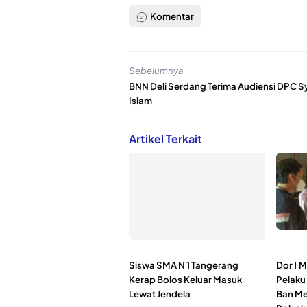
Komentar
Sebelumnya
BNN Deli Serdang Terima Audiensi DPC Sy
Islam
Artikel Terkait
Siswa SMA N 1 Tangerang
Dor ! M
Kerap Bolos Keluar Masuk
Pelaku
Lewat Jendela
Ban Me