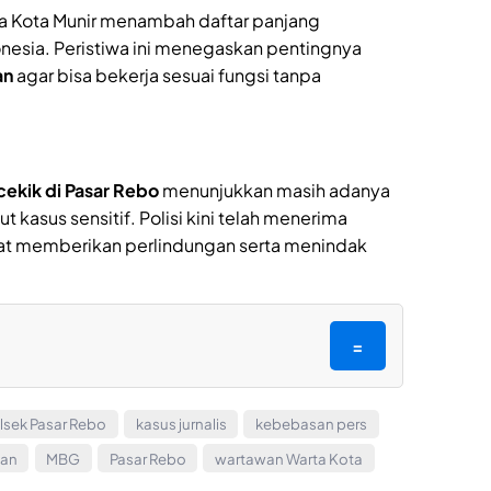
a Kota Munir menambah daftar panjang
donesia. Peristiwa ini menegaskan pentingnya
an
agar bisa bekerja sesuai fungsi tanpa
ekik di Pasar Rebo
menunjukkan masih adanya
t kasus sensitif. Polisi kini telah menerima
pat memberikan perlindungan serta menindak
=
lsek Pasar Rebo
kasus jurnalis
kebebasan pers
nan
MBG
Pasar Rebo
wartawan Warta Kota