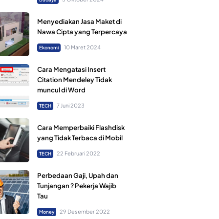
Menyediakan Jasa Maket di
Nawa Cipta yang Terpercaya
10 Maret 2024
Ekonomi
Cara Mengatasi Insert
Citation Mendeley Tidak
muncul di Word
7 Juni 2023
TECH
Cara Memperbaiki Flashdisk
yang Tidak Terbaca di Mobil
22 Februari 2022
TECH
Perbedaan Gaji, Upah dan
Tunjangan ? Pekerja Wajib
Tau
29 Desember 2022
Money