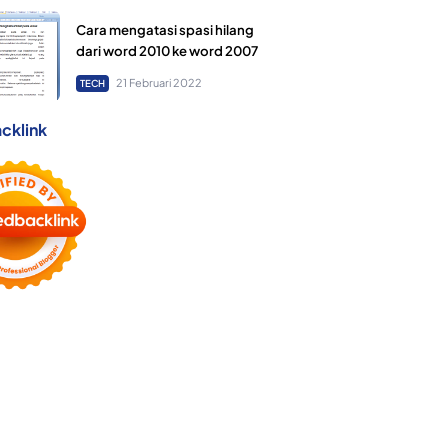
Cara mengatasi spasi hilang
dari word 2010 ke word 2007
21 Februari 2022
TECH
cklink