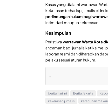
Kasus yang dialami wartawan Wart
kekerasan terhadap jurnalis di In
perlindungan hukum bagi wartaw
intimidasi maupun kekerasan.
Kesimpulan
Peristiwa
wartawan Warta Kota dic
ancaman bagi jurnalis ketika melipu
laporan resmi dan diharapkan da
pelaku sesuai aturan hukum.
=
berita hari ini
Berita Jakarta
Kapo
kekerasan jurnalis
keracunan maka