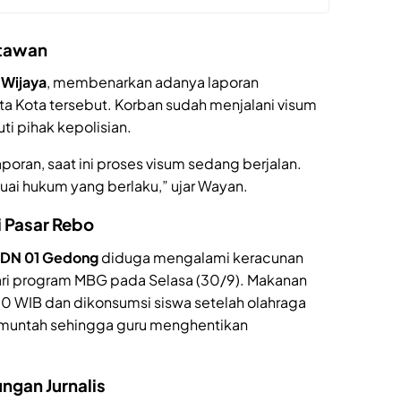
rtawan
 Wijaya
, membenarkan adanya laporan
a Kota tersebut. Korban sudah menjalani visum
ti pihak kepolisian.
ran, saat ini proses visum sedang berjalan.
esuai hukum yang berlaku,” ujar Wayan.
 Pasar Rebo
SDN 01 Gedong
diduga mengalami keracunan
i program MBG pada Selasa (30/9). Makanan
.00 WIB dan dikonsumsi siswa setelah olahraga
 muntah sehingga guru menghentikan
ngan Jurnalis