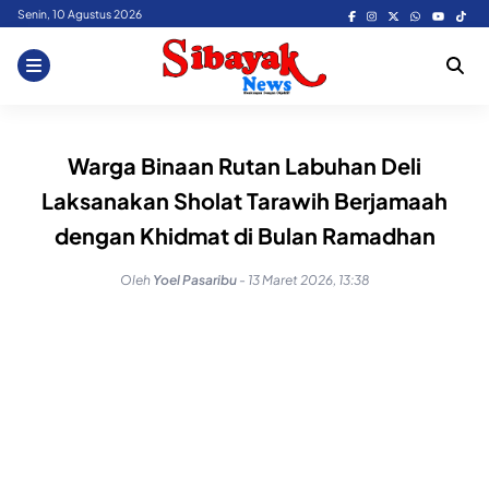
Skip
Senin, 10 Agustus 2026
to
content
Warga Binaan Rutan Labuhan Deli
Laksanakan Sholat Tarawih Berjamaah
dengan Khidmat di Bulan Ramadhan
Oleh
Yoel Pasaribu
-
13 Maret 2026, 13:38