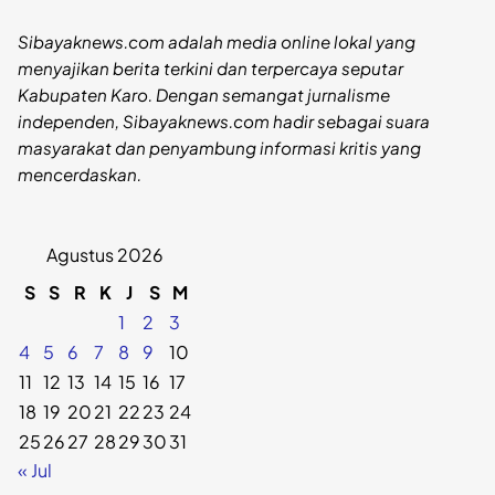
Sibayaknews.com adalah media online lokal yang
menyajikan berita terkini dan terpercaya seputar
Kabupaten Karo. Dengan semangat jurnalisme
independen, Sibayaknews.com hadir sebagai suara
masyarakat dan penyambung informasi kritis yang
mencerdaskan.
Agustus 2026
S
S
R
K
J
S
M
1
2
3
4
5
6
7
8
9
10
11
12
13
14
15
16
17
18
19
20
21
22
23
24
25
26
27
28
29
30
31
« Jul