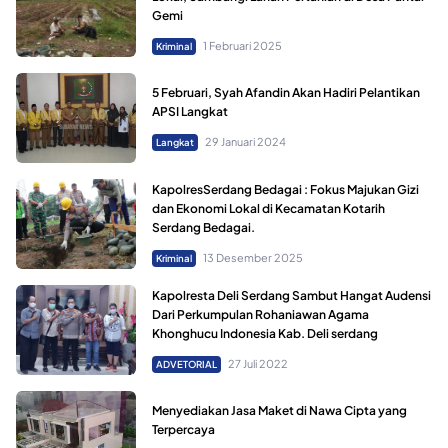
Gemi
1 Februari 2025
Kriminal
5 Februari, Syah Afandin Akan Hadiri Pelantikan
APSI Langkat
29 Januari 2024
Langkat
KapolresSerdang Bedagai : Fokus Majukan Gizi
dan Ekonomi Lokal di Kecamatan Kotarih
Serdang Bedagai.
13 Desember 2025
Kriminal
Kapolresta Deli Serdang Sambut Hangat Audensi
Dari Perkumpulan Rohaniawan Agama
Khonghucu Indonesia Kab. Deli serdang
27 Juli 2022
ADVETORIAL
Menyediakan Jasa Maket di Nawa Cipta yang
Terpercaya