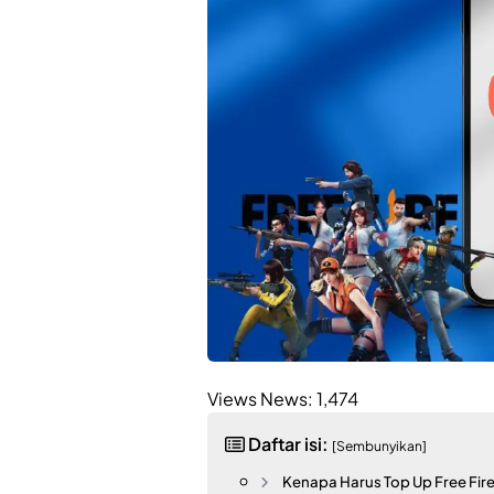
Views News:
1,474
Daftar isi:
[Sembunyikan]
Kenapa Harus Top Up Free Fir