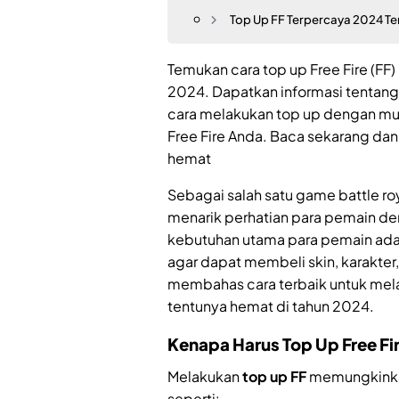
Top Up FF Terpercaya 2024 T
Temukan cara top up Free Fire (F
2024. Dapatkan informasi tentang
cara melakukan top up dengan m
Free Fire Anda. Baca sekarang da
hemat
Sebagai salah satu game battle roy
menarik perhatian para pemain den
kebutuhan utama para pemain ad
agar dapat membeli skin, karakter, d
membahas cara terbaik untuk mel
tentunya hemat di tahun 2024.
Kenapa Harus Top Up Free Fi
Melakukan
top up FF
memungkinka
seperti: