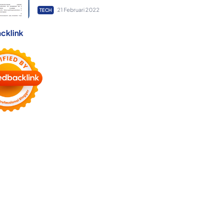
21 Februari 2022
TECH
cklink