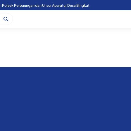
n Polsek Perbaungan dan Unsur Aparatur Desa Bingkat.
Kapoolres Sergai Bersama Forkopimda Sergai Tinjau Fasilitas Sekolah Rakyat, di Kecamatan Firdaus.