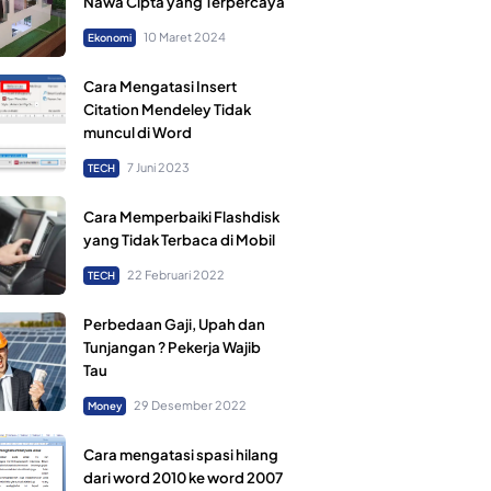
Nawa Cipta yang Terpercaya
10 Maret 2024
Ekonomi
Cara Mengatasi Insert
Citation Mendeley Tidak
muncul di Word
7 Juni 2023
TECH
Cara Memperbaiki Flashdisk
yang Tidak Terbaca di Mobil
22 Februari 2022
TECH
Perbedaan Gaji, Upah dan
Tunjangan ? Pekerja Wajib
Tau
29 Desember 2022
Money
Cara mengatasi spasi hilang
dari word 2010 ke word 2007