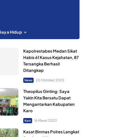
Gaya Hidup
Kapolrestabes Medan Sikat
Habis 61 Kasus Kejahatan, 87
Tersangka Berhasil
Ditangkap
20 Oktober 2025
News
Theopilus Ginting: Saya
Yakin Kita Bersatu Dapat
Mengantarkan Kabupaten
Karo
16 Maret 2023
Karo
Kasat Binmas Polres Langkat