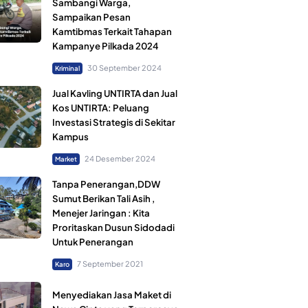
Sambangi Warga,
Sampaikan Pesan
Kamtibmas Terkait Tahapan
Kampanye Pilkada 2024
30 September 2024
Kriminal
Jual Kavling UNTIRTA dan Jual
Kos UNTIRTA: Peluang
Investasi Strategis di Sekitar
Kampus
24 Desember 2024
Market
Tanpa Penerangan,DDW
Sumut Berikan Tali Asih ,
Menejer Jaringan : Kita
Proritaskan Dusun Sidodadi
Untuk Penerangan
7 September 2021
Karo
Menyediakan Jasa Maket di