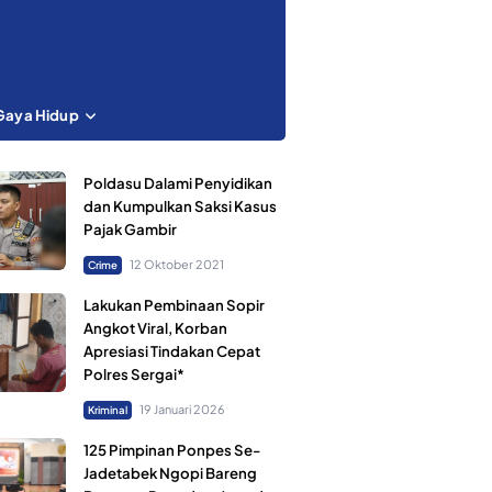
Gaya Hidup
Poldasu Dalami Penyidikan
dan Kumpulkan Saksi Kasus
Pajak Gambir
12 Oktober 2021
Crime
Lakukan Pembinaan Sopir
Angkot Viral, Korban
Apresiasi Tindakan Cepat
Polres Sergai*
19 Januari 2026
Kriminal
125 Pimpinan Ponpes Se-
Jadetabek Ngopi Bareng