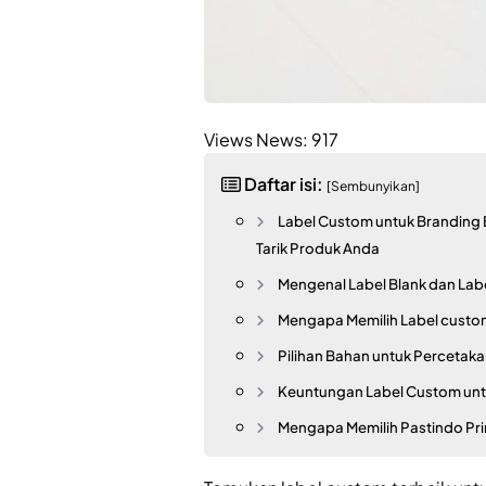
Views News:
917
Daftar isi:
[Sembunyikan]
Label Custom untuk Branding B
Tarik Produk Anda
Mengenal Label Blank dan Lab
Mengapa Memilih Label custom
Pilihan Bahan untuk Percetak
Keuntungan Label Custom unt
Mengapa Memilih Pastindo Pri