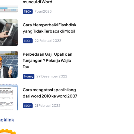
muncul di Word
7 Juni 2023
TECH
Cara Memperbaiki Flashdisk
yang Tidak Terbaca di Mobil
22 Februari 2022
TECH
Perbedaan Gaji, Upah dan
Tunjangan ? Pekerja Wajib
Tau
29 Desember 2022
Money
Cara mengatasi spasi hilang
dari word 2010 ke word 2007
21 Februari 2022
TECH
cklink