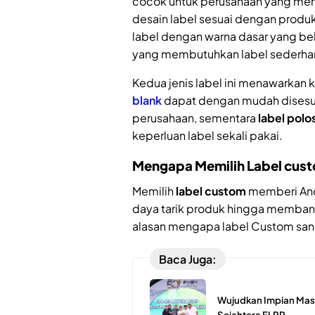
cocok untuk perusahaan yang me
desain label sesuai dengan produk 
label dengan warna dasar yang be
yang membutuhkan label sederhan
Kedua jenis label ini menawarkan k
blank
dapat dengan mudah disesuai
perusahaan, sementara
label polo
keperluan label sekali pakai.
Mengapa Memilih Label cust
Memilih
label custom
memberi And
daya tarik produk hingga membang
alasan mengapa label Custom sang
Baca Juga:
Wujudkan Impian Masy
Sejahtera FLPP