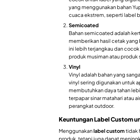
yang menggunakan bahan Yupo
cuaca ekstrem, seperti label 
Semicoated
Bahan semicoated adalah kerta
memberikan hasil cetak yang 
ini lebih terjangkau dan coco
produk musiman atau produk s
Vinyl
Vinyl adalah bahan yang sanga
vinyl sering digunakan untuk a
membutuhkan daya tahan lebih
terpapar sinar matahari atau a
perangkat outdoor.
Keuntungan Label Custom un
Menggunakan
label custom
tidak 
produk, tetapi juga dapat mening