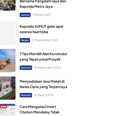
Bersama Pangdam Jaya dan
Kapolda Metro Jaya
11 Maret 2022
Jakarta
Kapolda SUMUT gelar apel
operasi taat toba
21 September 2021
Medan
7 Tips Memilih Alat Konstruksi
yang Tepat untuk Proyek
18 September 2024
Ekonomi
Menyediakan Jasa Maket di
Nawa Cipta yang Terpercaya
10 Maret 2024
Ekonomi
Cara Mengatasi Insert
Citation Mendeley Tidak