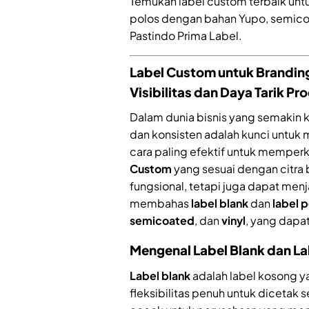
Temukan label custom terbaik untu
polos dengan bahan Yupo, semicoat
Pastindo Prima Label.
Label Custom untuk Branding
Visibilitas dan Daya Tarik P
Dalam dunia bisnis yang semakin k
dan konsisten adalah kunci untuk
cara paling efektif untuk mempe
Custom
yang sesuai dengan citra 
fungsional, tetapi juga dapat menja
membahas
label blank
dan
label 
semicoated
, dan
vinyl
, yang dap
Mengenal Label Blank dan L
Label blank
adalah label kosong 
fleksibilitas penuh untuk dicetak 