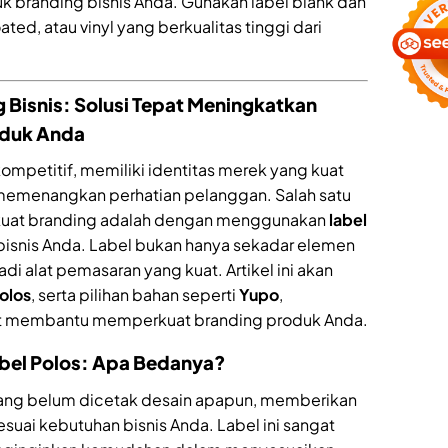
k branding bisnis Anda. Gunakan label blank dan
ed, atau vinyl yang berkualitas tinggi dari
 Bisnis: Solusi Tepat Meningkatkan
roduk Anda
ompetitif, memiliki identitas merek yang kuat
 memenangkan perhatian pelanggan. Salah satu
rkuat branding adalah dengan menggunakan
label
bisnis Anda. Label bukan hanya sekadar elemen
di alat pemasaran yang kuat. Artikel ini akan
polos
, serta pilihan bahan seperti
Yupo
,
at membantu memperkuat branding produk Anda.
abel Polos: Apa Bedanya?
yang belum dicetak desain apapun, memberikan
sesuai kebutuhan bisnis Anda. Label ini sangat