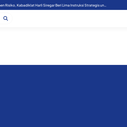
Tutup Diklat Manajemen Risiko, Kabadiklat Harli Siregar Beri Lima Instruksi Strategis untuk Perkuat Tata Kelola Kejaksaan