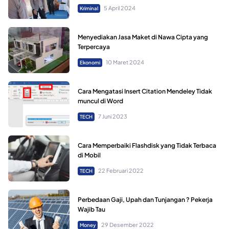
5 April 2024
Kriminal
Menyediakan Jasa Maket di Nawa Cipta yang
Terpercaya
10 Maret 2024
Ekonomi
Cara Mengatasi Insert Citation Mendeley Tidak
muncul di Word
7 Juni 2023
TECH
Cara Memperbaiki Flashdisk yang Tidak Terbaca
di Mobil
22 Februari 2022
TECH
Perbedaan Gaji, Upah dan Tunjangan ? Pekerja
Wajib Tau
29 Desember 2022
Money