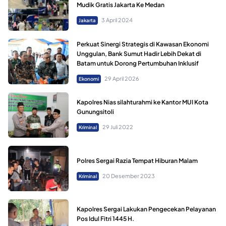
Mudik Gratis Jakarta Ke Medan
3 April 2024
Jakarta
Perkuat Sinergi Strategis di Kawasan Ekonomi
Unggulan, Bank Sumut Hadir Lebih Dekat di
Batam untuk Dorong Pertumbuhan Inklusif
29 April 2026
Ekonomi
Kapolres Nias silahturahmi ke Kantor MUI Kota
Gunungsitoli
29 Juli 2022
Kriminal
Polres Sergai Razia Tempat Hiburan Malam
20 Desember 2023
Kriminal
Kapolres Sergai Lakukan Pengecekan Pelayanan
Pos Idul Fitri 1445 H.