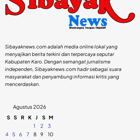
Sibayaknews.com adalah media online lokal yang
menyajikan berita terkini dan terpercaya seputar
Kabupaten Karo. Dengan semangat jurnalisme
independen, Sibayaknews.com hadir sebagai suara
masyarakat dan penyambung informasi kritis yang
mencerdaskan.
Agustus 2026
S
S
R
K
J
S
M
1
2
3
4
5
6
7
8
9
10