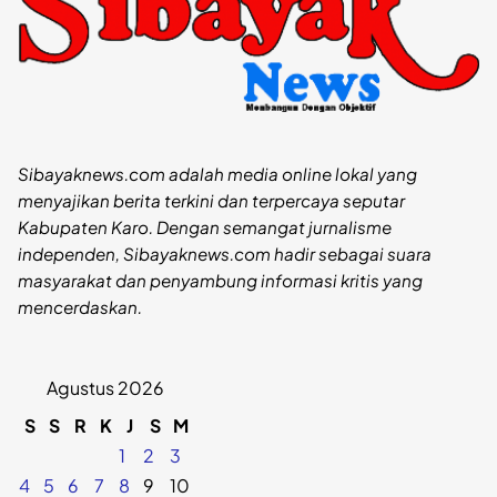
Sibayaknews.com adalah media online lokal yang
menyajikan berita terkini dan terpercaya seputar
Kabupaten Karo. Dengan semangat jurnalisme
independen, Sibayaknews.com hadir sebagai suara
masyarakat dan penyambung informasi kritis yang
mencerdaskan.
Agustus 2026
S
S
R
K
J
S
M
1
2
3
4
5
6
7
8
9
10