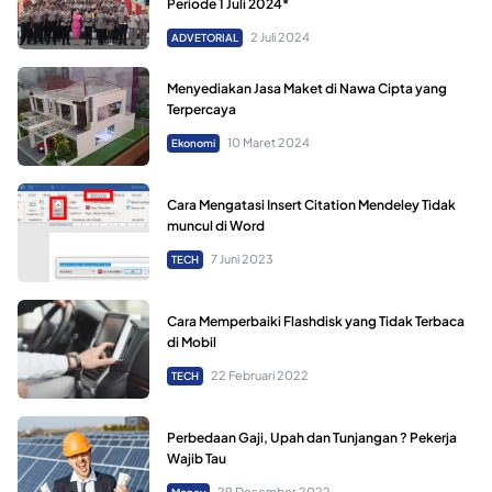
Periode 1 Juli 2024*
2 Juli 2024
ADVETORIAL
Menyediakan Jasa Maket di Nawa Cipta yang
Terpercaya
10 Maret 2024
Ekonomi
Cara Mengatasi Insert Citation Mendeley Tidak
muncul di Word
7 Juni 2023
TECH
Cara Memperbaiki Flashdisk yang Tidak Terbaca
di Mobil
22 Februari 2022
TECH
Perbedaan Gaji, Upah dan Tunjangan ? Pekerja
Wajib Tau
29 Desember 2022