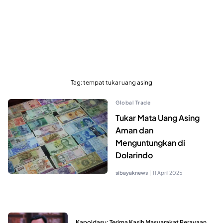
Tag:
tempat tukar uang asing
Global Trade
Tukar Mata Uang Asing
Aman dan
Menguntungkan di
Dolarindo
sibayaknews
|
11 April 2025
Kapoldasu: Terima Kasih Masyarakat Perayaan