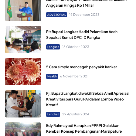
Anggaran Hingga Rp 1 Miliar
19 Desember 2023
ADVETORIAL
Plt Bupati Langkat Hadiri Pelantikan Aceh
Sepakat Sumut DPC-X Pangka
15 Oktober 2023
Langkat
5 Cara simple mencegah penyakit kanker
6 November 2021
Health
Pj. Bupati Langkat diwakili Sekda Amril Apresiasi
Kreativitas para Guru PAI dalam Lomba Video
Kreatif
29 Agustus 2024
Langkat
Edy Rahmayadi Harapkan PPRPI Galakkan
Kembali Konsep Pembangunan Marsipature