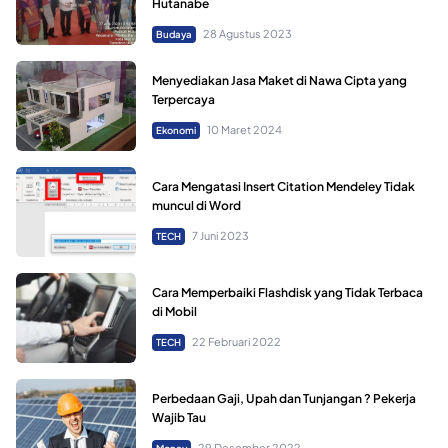
Hutanabe
28 Agustus 2023
Budaya
Menyediakan Jasa Maket di Nawa Cipta yang
Terpercaya
10 Maret 2024
Ekonomi
Cara Mengatasi Insert Citation Mendeley Tidak
muncul di Word
7 Juni 2023
TECH
Cara Memperbaiki Flashdisk yang Tidak Terbaca
di Mobil
22 Februari 2022
TECH
Perbedaan Gaji, Upah dan Tunjangan ? Pekerja
Wajib Tau
29 Desember 2022