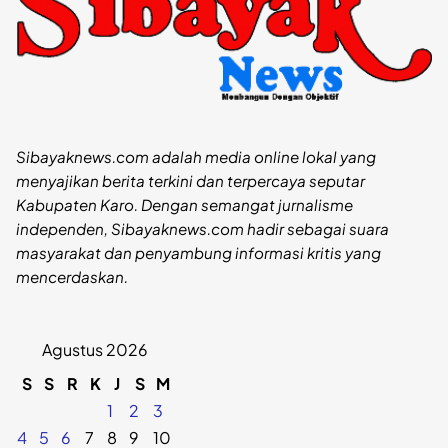
Sibayaknews.com adalah media online lokal yang
menyajikan berita terkini dan terpercaya seputar
Kabupaten Karo. Dengan semangat jurnalisme
independen, Sibayaknews.com hadir sebagai suara
masyarakat dan penyambung informasi kritis yang
mencerdaskan.
Agustus 2026
S
S
R
K
J
S
M
1
2
3
4
5
6
7
8
9
10