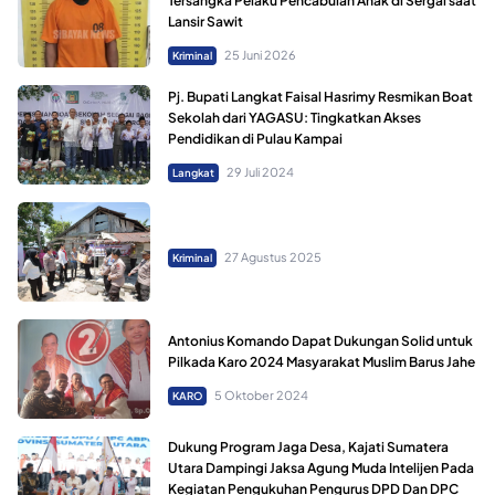
Tersangka Pelaku Pencabulan Anak di Sergai saat
Lansir Sawit
25 Juni 2026
Kriminal
Pj. Bupati Langkat Faisal Hasrimy Resmikan Boat
Sekolah dari YAGASU: Tingkatkan Akses
Pendidikan di Pulau Kampai
29 Juli 2024
Langkat
27 Agustus 2025
Kriminal
Antonius Komando Dapat Dukungan Solid untuk
Pilkada Karo 2024 Masyarakat Muslim Barus Jahe
5 Oktober 2024
KARO
Dukung Program Jaga Desa, Kajati Sumatera
Utara Dampingi Jaksa Agung Muda Intelijen Pada
Kegiatan Pengukuhan Pengurus DPD Dan DPC