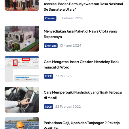
Asosiasi Badan Permusyawaratan Desa Nasional
Se Sumatera Utara*
15 Februari 2026
Kriminal
Menyediakan Jasa Maket di Nawa Cipta yang
Terpercaya
10 Maret 2024
Ekonomi
Cara Mengatasi Insert Citation Mendeley Tidak
muncul di Word
7 Juni 2023
TECH
Cara Memperbaiki Flashdisk yang Tidak Terbaca
di Mobil
22 Februari 2022
TECH
Perbedaan Gaji, Upah dan Tunjangan ? Pekerja
Wajib Tau